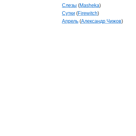
Слезы
(
Masheka
)
Сутки
(
Firewitch
)
Апрель
(
Александр Чижов
)