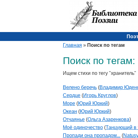
Поэ
Главная
»
Поиск по тегам
Поиск по тегам:
Ищем стихи по тегу "хранитель"
Велено беречь
(
Владимир Юден
Сердце
(
Игорь Круглов
)
Море
(
Юрий Юркий
)
Океан
(
Юрий Юркий
)
Отчаянье
(
Ольга Азаренкова
)
Моё одиночество
(
Танцующий в 
Пропади она пропадом...
(
Natus