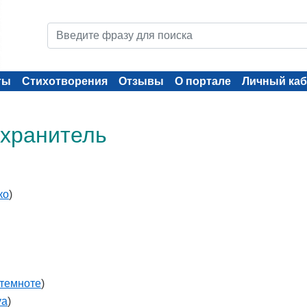
ты
Стихотворения
Отзывы
О портале
Личный каб
 хранитель
ко
)
темноте
)
ya
)