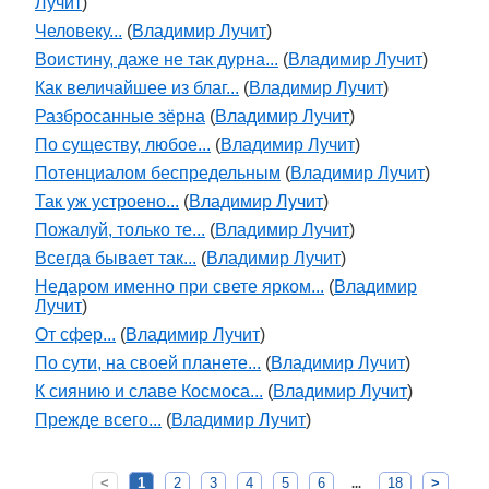
Лучит
)
Человеку...
(
Владимир Лучит
)
Воистину, даже не так дурна...
(
Владимир Лучит
)
Как величайшее из благ...
(
Владимир Лучит
)
Разбросанные зёрна
(
Владимир Лучит
)
По существу, любое...
(
Владимир Лучит
)
Потенциалом беспредельным
(
Владимир Лучит
)
Так уж устроено...
(
Владимир Лучит
)
Пожалуй, только те...
(
Владимир Лучит
)
Всегда бывает так...
(
Владимир Лучит
)
Недаром именно при свете ярком...
(
Владимир
Лучит
)
От сфер...
(
Владимир Лучит
)
По сути, на своей планете...
(
Владимир Лучит
)
К сиянию и славе Космоса...
(
Владимир Лучит
)
Прежде всего...
(
Владимир Лучит
)
<
1
2
3
4
5
6
18
>
...