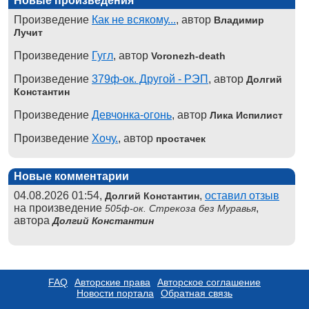
Новые произведения
Произведение
Как не всякому...
, автор
Владимир
Лучит
Произведение
Гугл
, автор
Voronezh-death
Произведение
379ф-ок. Другой - РЭП
, автор
Долгий
Константин
Произведение
Девчонка-огонь
, автор
Лика Испилист
Произведение
Хочу.
, автор
простачек
Новые комментарии
04.08.2026 01:54,
,
оставил отзыв
Долгий Константин
на произведение
,
505ф-ок. Стрекоза без Муравья
автора
Долгий Константин
FAQ
Авторские права
Авторское соглашение
Новости портала
Обратная связь