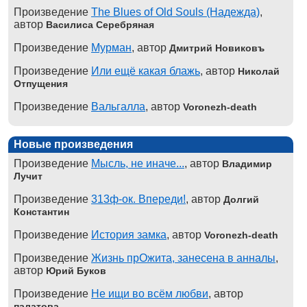
Произведение
The Blues of Old Souls (Надежда)
,
автор
Василиса Серебряная
Произведение
Мурман
, автор
Дмитрий Новиковъ
Произведение
Или ещё какая блажь
, автор
Николай
Отпущения
Произведение
Вальгалла
, автор
Voronezh-death
Новые произведения
Произведение
Мысль, не иначе...
, автор
Владимир
Лучит
Произведение
313ф-ок. Впереди!
, автор
Долгий
Константин
Произведение
История замка
, автор
Voronezh-death
Произведение
Жизнь прОжита, занесена в анналы
,
автор
Юрий Буков
Произведение
Не ищи во всём любви
, автор
палатова