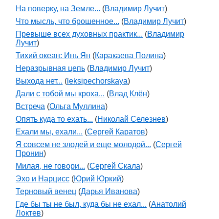
На поверку, на Земле...
(
Владимир Лучит
)
Что мысль, что брошенное...
(
Владимир Лучит
)
Превыше всех духовных практик...
(
Владимир
Лучит
)
Тихий океан: Инь Ян
(
Каракаева Полина
)
Неразрывная цепь
(
Владимир Лучит
)
Выхода нет...
(
leksipechorskaya
)
Дали с тобой мы кроха...
(
Влад Клён
)
Встреча
(
Ольга Муллина
)
Опять куда то ехать...
(
Николай Селезнев
)
Ехали мы, ехали...
(
Сергей Каратов
)
Я совсем не злодей и еще молодой...
(
Сергей
Пронин
)
Милая, не говори...
(
Сергей Скала
)
Эхо и Нарцисс
(
Юрий Юркий
)
Терновый венец
(
Дарья Иванова
)
Где бы ты не был, куда бы не ехал...
(
Анатолий
Локтев
)