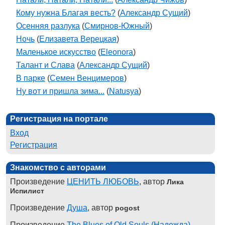
Кому нужна Благая весть?
(
Александр Сущий
)
Осенняя разлука
(
Смирнов-Южный
)
Ночь
(
Елизавета Верецкая
)
Маленькое искусство
(
Eleonora
)
Талант и Слава
(
Александр Сущий
)
В парке
(
Семен Венцимеров
)
Ну вот и пришла зима...
(
Natusya
)
Регистрация на портале
Вход
Регистрация
Знакомство с авторами
Произведение
ЦЕНИТЬ ЛЮБОВЬ
, автор
Лика
Испилист
Произведение
Душа
, автор
pogost
Произведение
The Blues of Old Souls (Надежда)
,