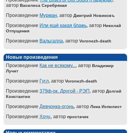
автор
Василиса Серебряная
Произведение
Мурман
, автор
Дмитрий Новиковъ
Произведение
Или ещё какая блажь
, автор
Николай
Отпущения
Произведение
Вальгалла
, автор
Voronezh-death
Новые произведения
Произведение
Как не всякому...
, автор
Владимир
Лучит
Произведение
Гугл
, автор
Voronezh-death
Произведение
379ф-ок. Другой - РЭП
, автор
Долгий
Константин
Произведение
Девчонка-огонь
, автор
Лика Испилист
Произведение
Хочу.
, автор
простачек
Новые комментарии