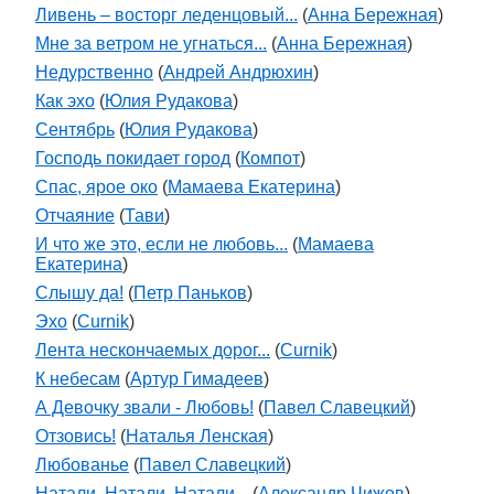
Ливень – восторг леденцовый...
(
Анна Бережная
)
Мне за ветром не угнаться...
(
Анна Бережная
)
Недурственно
(
Андрей Андрюхин
)
Как эхо
(
Юлия Рудакова
)
Сентябрь
(
Юлия Рудакова
)
Господь покидает город
(
Компот
)
Спас, ярое око
(
Мамаева Екатерина
)
Отчаяние
(
Тави
)
И что же это, если не любовь...
(
Мамаева
Екатерина
)
Слышу да!
(
Петр Паньков
)
Эхо
(
Curnik
)
Лента нескончаемых дорог...
(
Curnik
)
К небесам
(
Артур Гимадеев
)
А Девочку звали - Любовь!
(
Павел Славецкий
)
Отзовись!
(
Наталья Ленская
)
Любованье
(
Павел Славецкий
)
Натали, Натали, Натали...
(
Александр Чижов
)