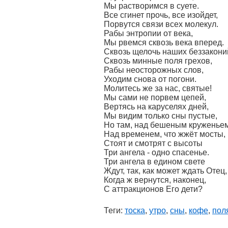
Мы растворимся в суете.
Все сгинет прочь, все изойдет,
Порвутся связи всех молекул.
Рабы энтропии от века,
Мы рвемся сквозь века вперед.
Сквозь щелочь наших беззакони
Сквозь минные поля грехов,
Рабы неосторожных слов,
Уходим снова от погони.
Молитесь же за нас, святые!
Мы сами не порвем цепей,
Вертясь на каруселях дней,
Мы видим только сны пустые,
Но там, над бешеным круженьем
Над временем, что жжёт мосты,
Стоят и смотрят с высоты
Три ангела - одно спасенье.
Три ангела в едином свете
Ждут, так, как может ждать Отец,
Когда ж вернутся, наконец,
С аттракционов Его дети?
Теги:
тоска
,
утро
,
сны
,
кофе
,
пол