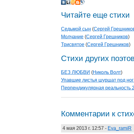
Читайте еще стихи
Седьмой сын
(
Сергей Грешнико
Молчание
(
Сергей Грешников
)
Трисвятое
(
Сергей Грешников
)
Стихи других поэто
БЕЗ ЛЮБВИ
(
Николь Волт
)
Упавшие листья шуршат под но
Перпендикулярная реальность 
Комментарии к сти
4 мая 2013 г. 12:57
-
Eva_ramiR