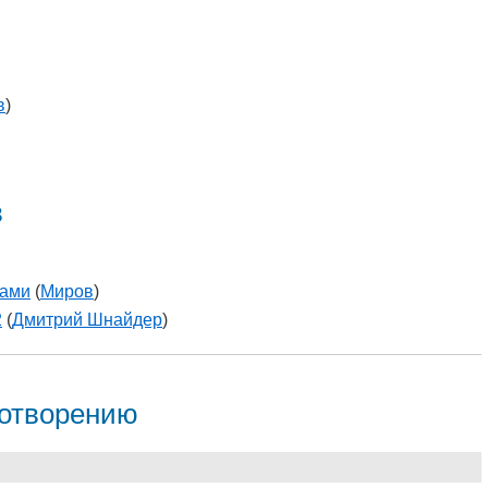
в
)
в
гами
(
Миров
)
2
(
Дмитрий Шнайдер
)
хотворению