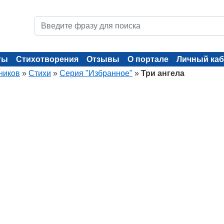
ты
Стихотворения
Отзывы
О портале
Личный каб
ников
»
Стихи
»
Серия "Избранное"
»
Три ангела