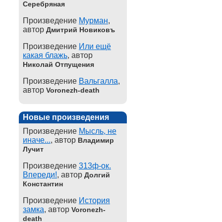
Серебряная
Произведение
Мурман
,
автор
Дмитрий Новиковъ
Произведение
Или ещё
какая блажь
, автор
Николай Отпущения
Произведение
Вальгалла
,
автор
Voronezh-death
Новые произведения
Произведение
Мысль, не
иначе...
, автор
Владимир
Лучит
Произведение
313ф-ок.
Впереди!
, автор
Долгий
Константин
Произведение
История
замка
, автор
Voronezh-
death