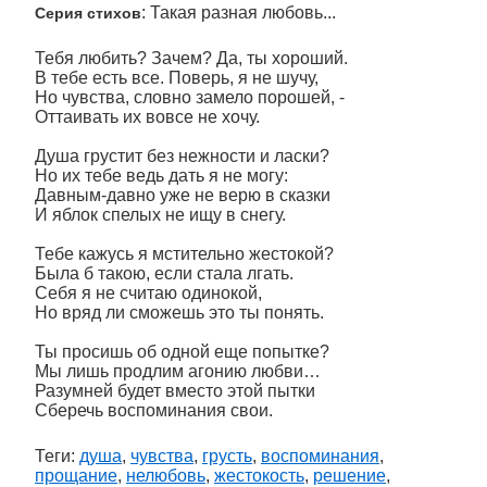
: Такая разная любовь...
Серия стихов
Тебя любить? Зачем? Да, ты хороший.
В тебе есть все. Поверь, я не шучу,
Но чувства, словно замело порошей, -
Оттаивать их вовсе не хочу.
Душа грустит без нежности и ласки?
Но их тебе ведь дать я не могу:
Давным-давно уже не верю в сказки
И яблок спелых не ищу в снегу.
Тебе кажусь я мстительно жестокой?
Была б такою, если стала лгать.
Себя я не считаю одинокой,
Но вряд ли сможешь это ты понять.
Ты просишь об одной еще попытке?
Мы лишь продлим агонию любви…
Разумней будет вместо этой пытки
Сберечь воспоминания свои.
Теги:
душа
,
чувства
,
грусть
,
воспоминания
,
прощание
,
нелюбовь
,
жестокость
,
решение
,