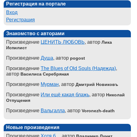
Регистрация на портале
Вход
Регистрация
Знакомство с авторами
Произведение
ЦЕНИТЬ ЛЮБОВЬ
, автор
Лика
Испилист
Произведение
Душа
, автор
pogost
Произведение
The Blues of Old Souls (Надежда)
,
автор
Василиса Серебряная
Произведение
Мурман
, автор
Дмитрий Новиковъ
Произведение
Или ещё какая блажь
, автор
Николай
Отпущения
Произведение
Вальгалла
, автор
Voronezh-death
Новые произведения
Произведение
Хотя б...
, автор
Владимир Лучит