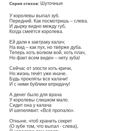
: Шуточные
Серия стихов
У королевы выпал зуб.
Передний. Как посмотришь – слева.
И дырку видно между губ,
Когда смеётся королева.
Ей дали к завтраку калач;
На вид – как пух, но твёрже дуба.
Теперь хоть волком вой, хоть плач,
Но факт всем виден – нету зуба!
Сейчас от злости хоть кричи,
Но жизнь течёт уже иначе.
Будь прокляты все калачи!
И с ними бублики впридачу!
А денег было для врача
У королевы слишком мало.
Сидит она у калача
И шепелявит: «Всё пропало».
Отныне, чтоб хранить секрет
(О зубе том, что выпал - слева),