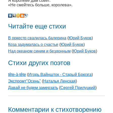
Я королеве дам совет:
«Не смейтесь больше, королева».
Читайте еще стихи
В оркестр свалилась балерина
(
Юрий Буков
)
Коза задумалась о счастье
(
Юрий Буков
)
Над океаном синим и бездонным
(
Юрий Буков
)
Стихи других поэтов
tête-à-tête
(
Игорь Вайншток - Старый Брюзга
)
Экспромт"Осень"
(
Наталья Ленская
)
Давай не будем замерзать
(
Сергей Прилуцкий
)
Комментарии к стихотворению