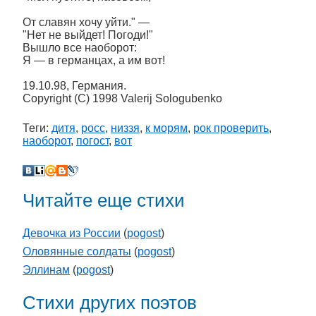
От славян хочу уйти." —
"Нет не выйдет! Погоди!"
Вышло все наоборот:
Я — в германцах, а им вот!
19.10.98, Германия.
Copyright (C) 1998 Valerij Sologubenko
Теги:
дитя
,
росс
,
низзя
,
к морям
,
рок проверить
,
наоборот
,
погост
,
вот
Читайте еще стихи
Девочка из России
(
pogost
)
Оловянные солдаты
(
pogost
)
Эллинам
(
pogost
)
Стихи других поэтов