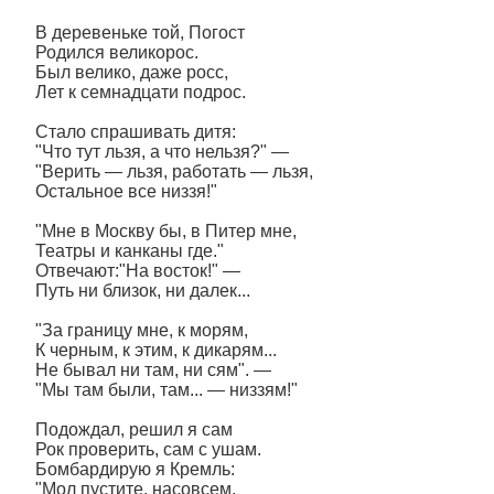
В деревеньке той, Погост
Родился великорос.
Был велико, даже росс,
Лет к семнадцати подрос.
Стало спрашивать дитя:
"Что тут льзя, а что нельзя?" —
"Верить — льзя, работать — льзя,
Остальное все низзя!"
"Мне в Москву бы, в Питер мне,
Театры и канканы где."
Отвечают:"На восток!" —
Путь ни близок, ни далек...
"За границу мне, к морям,
К черным, к этим, к дикарям...
Не бывал ни там, ни сям". —
"Мы там были, там... — низзям!"
Подождал, решил я сам
Рок проверить, сам с ушам.
Бомбардирую я Кремль:
"Мол пустите, насовсем,