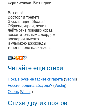
: Без серии
Серия стихов
Вот оно!
Восторг и трепет!
Экзальтация! Экстаз!
Образы, играя, лепит
лейтмотив поющих фраз,
восхитительным аккордом
воспаряя высоко…
и улыбкою Джоконды
тонет в поле васильков.
Читайте еще стихи
Пока в руке не гаснет сигарета
(
Vechij
)
Россия родина абсурда?
(
Vechij
)
Осень
(
Vechij
)
Стихи других поэтов