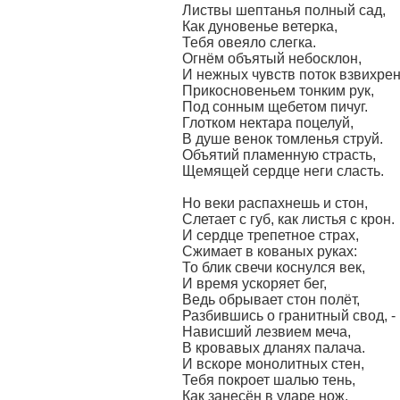
Листвы шептанья полный сад,
Как дуновенье ветерка,
Тебя овеяло слегка.
Огнём объятый небосклон,
И нежных чувств поток взвихрен
Прикосновеньем тонким рук,
Под сонным щебетом пичуг.
Глотком нектара поцелуй,
В душе венок томленья струй.
Объятий пламенную страсть,
Щемящей сердце неги сласть.
Но веки распахнешь и стон,
Слетает с губ, как листья с крон.
И сердце трепетное страх,
Сжимает в кованых руках:
То блик свечи коснулся век,
И время ускоряет бег,
Ведь обрывает стон полёт,
Разбившись о гранитный свод, -
Нависший лезвием меча,
В кровавых дланях палача.
И вскоре монолитных стен,
Тебя покроет шалью тень,
Как занесён в ударе нож.