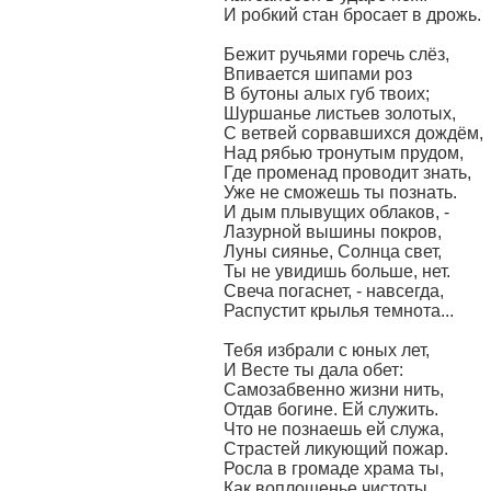
И робкий стан бросает в дрожь.
Бежит ручьями горечь слёз,
Впивается шипами роз
В бутоны алых губ твоих;
Шуршанье листьев золотых,
С ветвей сорвавшихся дождём,
Над рябью тронутым прудом,
Где променад проводит знать,
Уже не сможешь ты познать.
И дым плывущих облаков, -
Лазурной вышины покров,
Луны сиянье, Солнца свет,
Ты не увидишь больше, нет.
Свеча погаснет, - навсегда,
Распустит крылья темнота...
Тебя избрали с юных лет,
И Весте ты дала обет:
Самозабвенно жизни нить,
Отдав богине. Ей служить.
Что не познаешь ей служа,
Страстей ликующий пожар.
Росла в громаде храма ты,
Как воплощенье чистоты.