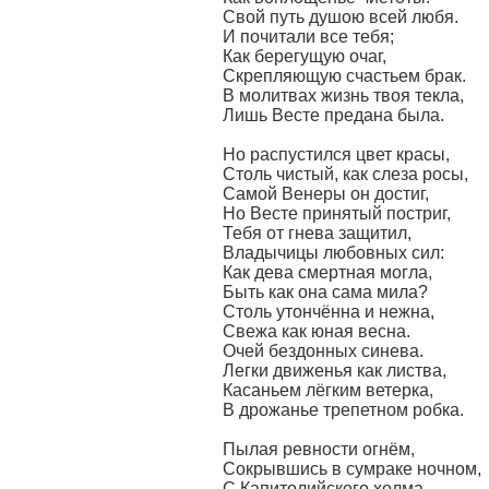
Свой путь душою всей любя.
И почитали все тебя;
Как берегущую очаг,
Скрепляющую счастьем брак.
В молитвах жизнь твоя текла,
Лишь Весте предана была.
Но распустился цвет красы,
Столь чистый, как слеза росы,
Самой Венеры он достиг,
Но Весте принятый постриг,
Тебя от гнева защитил,
Владычицы любовных сил:
Как дева смертная могла,
Быть как она сама мила?
Столь утончённа и нежна,
Свежа как юная весна.
Очей бездонных синева.
Легки движенья как листва,
Касаньем лёгким ветерка,
В дрожанье трепетном робка.
Пылая ревности огнём,
Сокрывшись в сумраке ночном,
С Капитолийского холма,