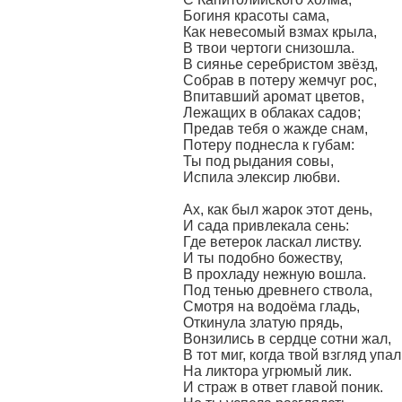
Богиня красоты сама,
Как невесомый взмах крыла,
В твои чертоги снизошла.
В сиянье серебристом звёзд,
Собрав в потеру жемчуг рос,
Впитавший аромат цветов,
Лежащих в облаках садов;
Предав тебя о жажде снам,
Потеру поднесла к губам:
Ты под рыдания совы,
Испила элексир любви.
Ах, как был жарок этот день,
И сада привлекала сень:
Где ветерок ласкал листву.
И ты подобно божеству,
В прохладу нежную вошла.
Под тенью древнего ствола,
Смотря на водоёма гладь,
Откинула златую прядь,
Вонзились в сердце сотни жал,
В тот миг, когда твой взгляд упал,
На ликтора угрюмый лик.
И страж в ответ главой поник.