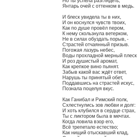
Но ты успела разглядеть,
Янтарь очей с оттенком в медь.
И блеск увидела ты в них,
И он коснулся чувств твоих,
Как по душе провёл пером,
К нему скользнула ветерком,
Не в силах обуздать порыв, -
Страстей отчаянный призыв.
Погожая лазурь небес,
Воды прохладной мерный плеск
И роз душистый аромат,
Как крепкое вино пьянят.
Забыв какой вас ждёт ответ,
Нарушь ты принятый обет,
Поддавшись на страстей искус,
Познала поцелуя вкус.
Как Ганибал и Римский полк,
Схлестнулись зов любви и долг:
И хоть клубился в сердце страх,
Ты с ликтором была в мечтах.
Когда ловила взор его,
Всё трепетало естество;
Как нищий отыскавший клад,