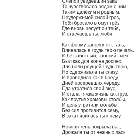
Слепой увидевший закат,
То чувствовала рядом с ним,
Таким далёким и родным.
Неудержимой силой гроз,
Тебя бросало в омут грёз:
Где вновь целует он тебя,
И отвечаешь ты, любя.
Как форму заполняет сталь,
Вливалась в грудь твою печаль.
И беззаботный, звонкий смех,
Был как для воина доспех,
Для боли рвущей грудь твою,
Но сдерживала ты слезу.
И проводила как в бреду,
Дней посеревших череду.
Еда утратила свой вкус,
И стала тяжка жизнь как груз.
Как прутья храмовы столбы,
И цель утратили мольбы.
Без сил противится сему,
В закат явилась ты к нему.
Ночная тень покрыла вас,
Дрожала ты от нежных ласк,