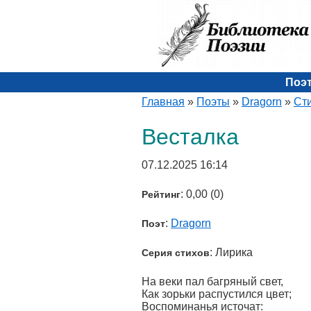
Поэ
Главная
»
Поэты
»
Dragorn
»
Ст
Весталка
07.12.2025 16:14
: 0,00 (0)
Рейтинг
:
Dragorn
Поэт
: Лирика
Серия стихов
На веки пал багряный свет,
Как зорьки распустился цвет;
Воспоминанья источат: