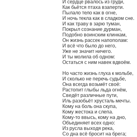
И сердце рвалось из груди,
Как бьётся птаха взаперти.
Пылало тело как в огне,
И ночь текла как в сладком сне.
И как траву в зарю туман,
Покрыл сознание дурман,
Подобно воинским клинкам,
Он жизнь рассек напополам:
И всё что было до него,
Уже не значит ничего.
И ты молила об одном:
Остаться с ним навек вдвоём.
Но часто жизнь глуха к мольбе,
И сколько не перечь судьбе,
Она всегда возьмёт своё:
Растопит глыбы льда огнём,
Сведёт различные пути,
Иль разобьёт хрусталь мечты.
Кому на боль она скупа,
Кому жестока и слепа.
Кому-то ввысь, кому на дно,
Объединяет всех одно:
Из русла выходя река,
Со дна всё бросит на брега;