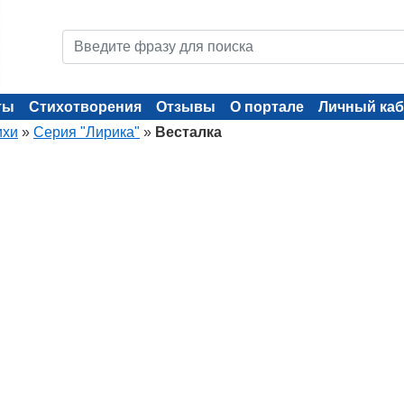
ты
Стихотворения
Отзывы
О портале
Личный каб
ихи
»
Серия "Лирика"
»
Весталка