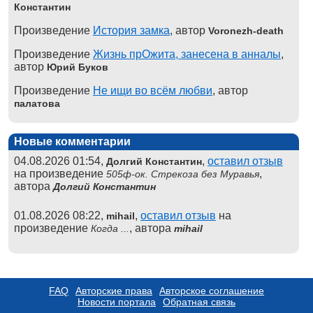
Константин
Произведение
История замка
, автор
Voronezh-death
Произведение
Жизнь прОжита, занесена в анналы
,
автор
Юрий Буков
Произведение
Не ищи во всём любви
, автор
палатова
Новые комментарии
04.08.2026 01:54,
,
оставил отзыв
Долгий Константин
на произведение
,
505ф-ок. Стрекоза без Муравья
автора
Долгий Константин
01.08.2026 08:22,
,
оставил отзыв
на
mihail
произведение
, автора
Когда ...
mihail
FAQ
Авторские права
Авторское соглашение
Новости портала
Обратная связь