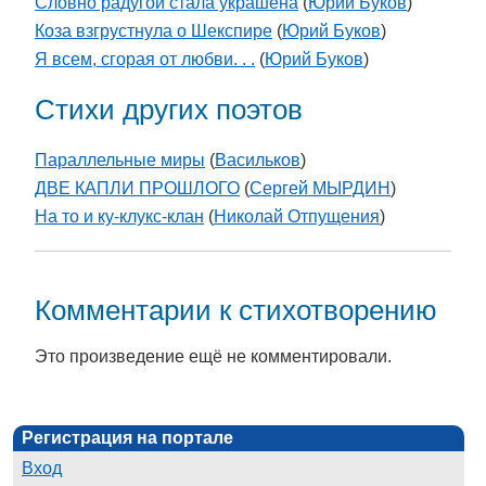
Словно радугой стала украшена
(
Юрий Буков
)
Коза взгрустнула о Шекспире
(
Юрий Буков
)
Я всем, сгорая от любви. . .
(
Юрий Буков
)
Стихи других поэтов
Параллельные миры
(
Васильков
)
ДВЕ КАПЛИ ПРОШЛОГО
(
Сергей МЫРДИН
)
На то и ку-клукс-клан
(
Николай Отпущения
)
Комментарии к стихотворению
Это произведение ещё не комментировали.
Регистрация на портале
Вход