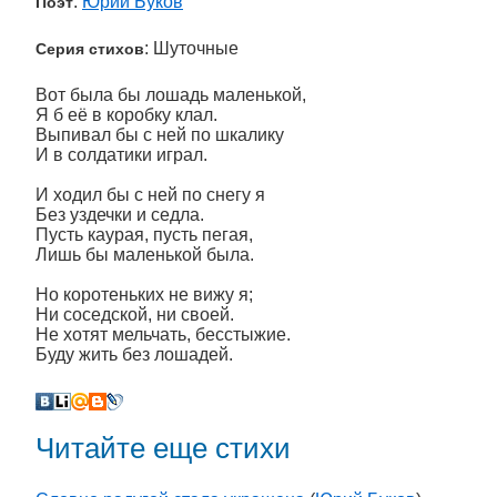
:
Юрий Буков
Поэт
: Шуточные
Серия стихов
Вот была бы лошадь маленькой,
Я б её в коробку клал.
Выпивал бы с ней по шкалику
И в солдатики играл.
И ходил бы с ней по снегу я
Без уздечки и седла.
Пусть каурая, пусть пегая,
Лишь бы маленькой была.
Но коротеньких не вижу я;
Ни соседской, ни своей.
Не хотят мельчать, бесстыжие.
Буду жить без лошадей.
Читайте еще стихи