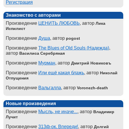
Регистрация
Знакомство с авторами
Произведение
ЦЕНИТЬ ЛЮБОВЬ
, автор
Лика
Испилист
Произведение
Душа
, автор
pogost
Произведение
The Blues of Old Souls (Надежда)
,
автор
Василиса Серебряная
Произведение
Мурман
, автор
Дмитрий Новиковъ
Произведение
Или ещё какая блажь
, автор
Николай
Отпущения
Произведение
Вальгалла
, автор
Voronezh-death
Новые произведения
Произведение
Мысль, не иначе...
, автор
Владимир
Лучит
Произведение
313ф-ок. Впереди!
, автор
Долгий