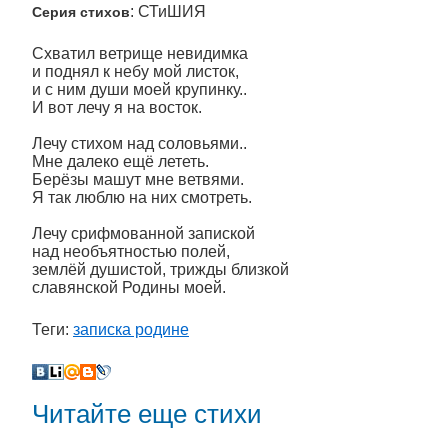
: СТиШИЯ
Серия стихов
Схватил ветрище невидимка
и поднял к небу мой листок,
и с ним души моей крупинку..
И вот лечу я на восток.
Лечу стихом над соловьями..
Мне далеко ещё лететь.
Берёзы машут мне ветвями.
Я так люблю на них смотреть.
Лечу срифмованной запиской
над необъятностью полей,
землёй душистой, трижды близкой
славянской Родины моей.
Теги:
записка родине
Читайте еще стихи