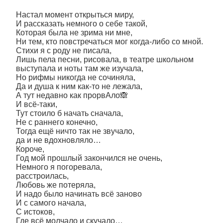
Настал момент открыться миру,
И рассказать немного о себе такой,
Которая была не зрима ни мне,
Ни тем, кто повстречаться мог когда-либо со мной.
Стихи я с роду не писала,
Лишь пела песни, рисовала, в театре школьном
выступала и ноты там же изучала,
Но рифмы никогда не сочиняла,
Да и душа к ним как-то не лежала,
А тут недавно как прорвАло🙈
И всё-таки,
Тут стоило б начать сначала,
Не с раннего конечно,
Тогда ещё ничто так не звучало,
да и не вдохновляло…
Короче,
Год мой прошлый закончился не очень,
Немного я погоревала,
расстроилась,
Любовь же потеряла,
И надо было начинать всё заново
И с самого начала,
С истоков,
Где всё молчало и скучало…