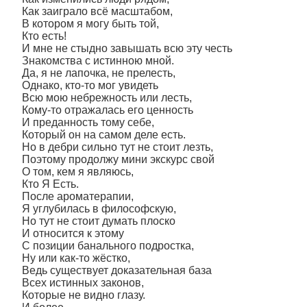
Как заиграло всё масштабом,
В котором я могу быть той,
Кто есть!
И мне не стыдно завышать всю эту честь
Знакомства с истинною мной.
Да, я не лапочка, не прелесть,
Однако, кто-то мог увидеть
Всю мою небрежность или лесть,
Кому-то отражалась его ценность
И преданность тому себе,
Который он на самом деле есть.
Но в дебри сильно тут не стоит лезть,
Поэтому продолжу мини экскурс свой
О том, кем я являюсь,
Кто Я Есть.
После ароматерапии,
Я углубилась в философскую,
Но тут не стоит думать плоско
И относится к этому
С позиции банального подростка,
Ну или как-то жёстко,
Ведь существует доказательная база
Всех истинных законов,
Которые не видно глазу.