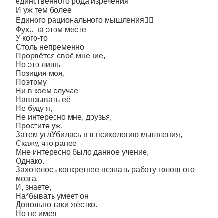
единственного рода изречения
И уж тем более
Единого рационального мышления🤷‍♀️
Фух.. на этом месте
У кого-то
Столь непременно
Прорвётся своё мнение,
Но это лишь
Позиция моя,
Поэтому
Ни в коем случае
Навязывать её
Не буду я,
Не интересно мне, друзья,
Простите уж.
Затем углУбилась я в психологию мышления,
Скажу, что ранее
Мне интересно было данное учение,
Однако,
Захотелось конкретнее познать работу головного
мозга,
И, знаете,
На*бывать умеет он
Довольно таки жёстко.
Но не имея