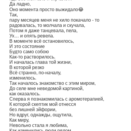
Да ладно,
Оно момента просто выжидало😂
Так,
пару месяцев меня не хило покачало - то
радовалась, то молчала и скучала,
Потом я даже танцевала, пела,
Ух… и опять ревела.
В моменте всё остановилось,
И это состояние
Будто само собою
Как-то растворилось.
И началась глава той жизни,
В которой резко
Всё странно, по-началу,
изменилось.
Так началось знакомство с этим миром,
До селе мне неведомой картиной,
как оказалось.
Сперва я познакомилась с аромотерапией,
К которой скептик мой отнесся
без лишней эйфории,
Но вдруг, однажды, ощутила,
Как миру,
Невольно стала я любима,
Как изменились люди рядом,