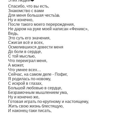
Этих людей❤️
Спасибо, что вы есть,
Знакомство с вами
Для меня большая честь!🙏
Ну и конечно,
После такого моего перерождения,
Не даром на руке моей написан «Феникс»,
Ведь,
Это суть его значения,
Сжигая всё и всех,
Осмелившихся довести меня
До боли в сердце,
С той мыслью,
Что переиграл меня,
А может,
Что умнее всех…
Сейчас, на самом деле - Пофиг,
Я родилась по-новому,
С искрой в глазах,
Большой любовью в сердце,
Безрамочным мышлением ума,
Ну и конечно же,
Готовая играть по-крупному и настоящему,
Жить свою жизнь блестящую,
И наконец-таки писать,