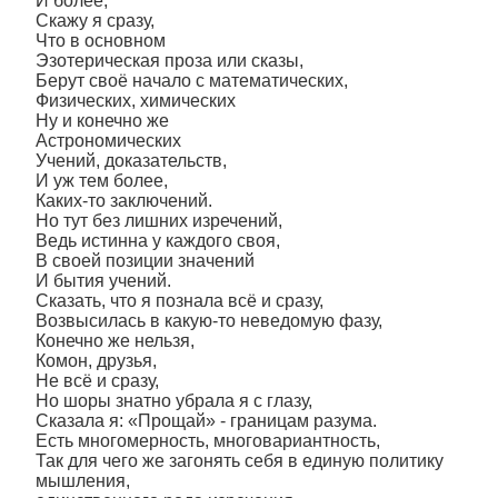
И более,
Скажу я сразу,
Что в основном
Эзотерическая проза или сказы,
Берут своё начало с математических,
Физических, химических
Ну и конечно же
Астрономических
Учений, доказательств,
И уж тем более,
Каких-то заключений.
Но тут без лишних изречений,
Ведь истинна у каждого своя,
В своей позиции значений
И бытия учений.
Сказать, что я познала всё и сразу,
Возвысилась в какую-то неведомую фазу,
Конечно же нельзя,
Комон, друзья,
Не всё и сразу,
Но шоры знатно убрала я с глазу,
Сказала я: «Прощай» - границам разума.
Есть многомерность, многовариантность,
Так для чего же загонять себя в единую политику
мышления,