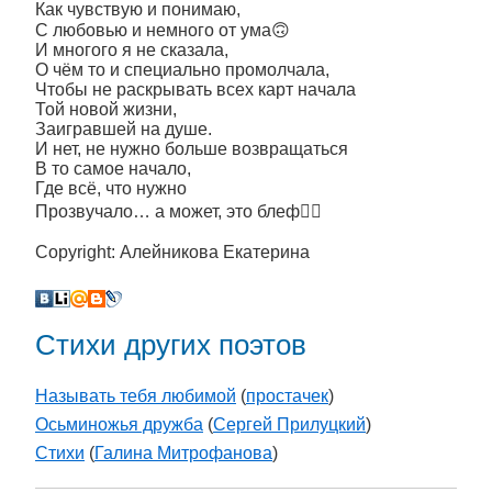
Как чувствую и понимаю,
С любовью и немного от ума🙃
И многого я не сказала,
О чём то и специально промолчала,
Чтобы не раскрывать всех карт начала
Той новой жизни,
Заигравшей на душе.
И нет, не нужно больше возвращаться
В то самое начало,
Где всё, что нужно
Прозвучало… а может, это блеф🤷‍♀️
Copyright: Алейникова Екатерина
Стихи других поэтов
Называть тебя любимой
(
простачек
)
Осьминожья дружба
(
Сергей Прилуцкий
)
Стихи
(
Галина Митрофанова
)