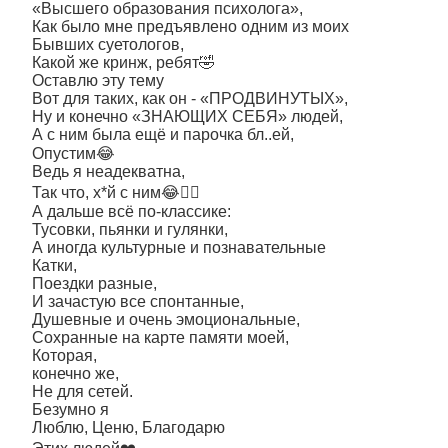
«Высшего образования психолога»,
Как было мне предъявлено одним из моих
Бывших суетологов,
Какой же кринж, ребят🤣
Оставлю эту тему
Вот для таких, как он - «ПРОДВИНУТЫХ»,
Ну и конечно «ЗНАЮЩИХ СЕБЯ» людей,
А с ним была ещё и парочка бл..ей,
Опустим😂
Ведь я неадекватна,
Так что, х*й с ним😂🤷‍♀️
А дальше всё по-классике:
Тусовки, пьянки и гулянки,
А иногда культурные и познавательные
Катки,
Поездки разные,
И зачастую все спонтанные,
Душевные и очень эмоциональные,
Сохранные на карте памяти моей,
Которая,
конечно же,
Не для сетей.
Безумно я
Люблю, Ценю, Благодарю