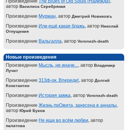
Произведение
The Blues of Old Souls (Надежда)
,
автор
Василиса Серебряная
Произведение
Мурман
, автор
Дмитрий Новиковъ
Произведение
Или ещё какая блажь
, автор
Николай
Отпущения
Произведение
Вальгалла
, автор
Voronezh-death
Новые произведения
Произведение
Мысль, не иначе...
, автор
Владимир
Лучит
Произведение
313ф-ок. Впереди!
, автор
Долгий
Константин
Произведение
История замка
, автор
Voronezh-death
Произведение
Жизнь прОжита, занесена в анналы
,
автор
Юрий Буков
Произведение
Не ищи во всём любви
, автор
палатова