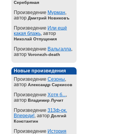
Серебряная
Произведение
Мурман
,
автор
Дмитрий Новиковъ
Произведение
Или ещё
какая блажь
, автор
Николай Отпущения
Произведение
Вальгалла
,
автор
Voronezh-death
Новые произведения
Произведение
Сезоны
,
автор
Александр Саркисов
Произведение
Хотя б...
,
автор
Владимир Лучит
Произведение
313ф-ок.
Впереди!
, автор
Долгий
Константин
Произведение
История