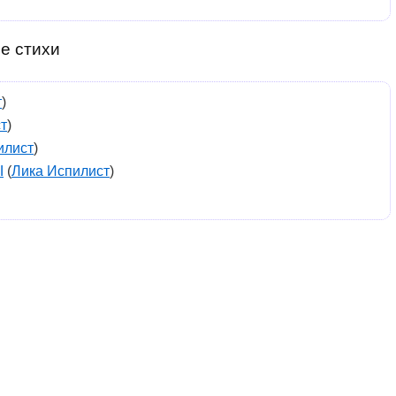
е стихи
т
)
т
)
илист
)
Ы
(
Лика Испилист
)