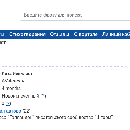
ты
Стихотворения
Отзывы
О портале
Личный каб
ист
Лика Испилист
AValerevnaL
4 months
Новоиспечённый (
?
)
0 (
?
)
ия автора
(22)
рса "Голландец" писательского сообщества "Шторм"