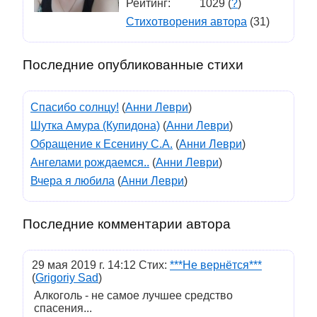
Рейтинг:
1029 (
?
)
Стихотворения автора
(31)
Последние опубликованные стихи
Спасибо солнцу!
(
Анни Леври
)
Шутка Амура (Купидона)
(
Анни Леври
)
Обращение к Есенину С.А.
(
Анни Леври
)
Ангелами рождаемся..
(
Анни Леври
)
Вчера я любила
(
Анни Леври
)
Последние комментарии автора
29 мая 2019 г. 14:12 Стих:
***Не вернётся***
(
Grigoriy Sad
)
Алкоголь - не самое лучшее средство
спасения...