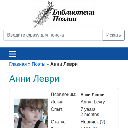
Искать
Главная
»
Поэты
»
Анни Леври
Анни Леври
Псевдоним:
Анни Леври
Логин:
Anny_Levry
Опыт:
7 years,
2 months
Статус:
Новичок (
?
)