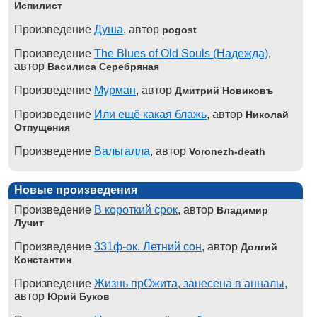
Испилист
Произведение
Душа
, автор
pogost
Произведение
The Blues of Old Souls (Надежда)
,
автор
Василиса Серебряная
Произведение
Мурман
, автор
Дмитрий Новиковъ
Произведение
Или ещё какая блажь
, автор
Николай
Отпущения
Произведение
Вальгалла
, автор
Voronezh-death
Новые произведения
Произведение
В короткий срок
, автор
Владимир
Лучит
Произведение
331ф-ок. Летний сон
, автор
Долгий
Константин
Произведение
Жизнь прОжита, занесена в анналы
,
автор
Юрий Буков