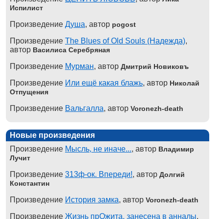
Испилист
Произведение
Душа
, автор
pogost
Произведение
The Blues of Old Souls (Надежда)
,
автор
Василиса Серебряная
Произведение
Мурман
, автор
Дмитрий Новиковъ
Произведение
Или ещё какая блажь
, автор
Николай
Отпущения
Произведение
Вальгалла
, автор
Voronezh-death
Новые произведения
Произведение
Мысль, не иначе...
, автор
Владимир
Лучит
Произведение
313ф-ок. Впереди!
, автор
Долгий
Константин
Произведение
История замка
, автор
Voronezh-death
Произведение
Жизнь прОжита, занесена в анналы
,