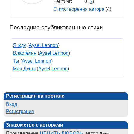
Рейтинг:
0 (
?
)
Стихотворения автора
(4)
Последние опубликованные стихи
Я жду
(
Aysel Lennon
)
Властелин
(
Aysel Lennon
)
Ты
(
Aysel Lennon
)
Моя Душа
(
Aysel Lennon
)
Регистрация на портале
Вход
Регистрация
Знакомство с авторами
Произведение
ЦЕНИТЬ ЛЮБОВЬ
, автор
Лика