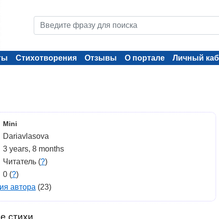
ты
Стихотворения
Отзывы
О портале
Личный каб
Mini
Dariavlasova
3 years, 8 months
Читатель (
?
)
0 (
?
)
ия автора
(23)
е стихи