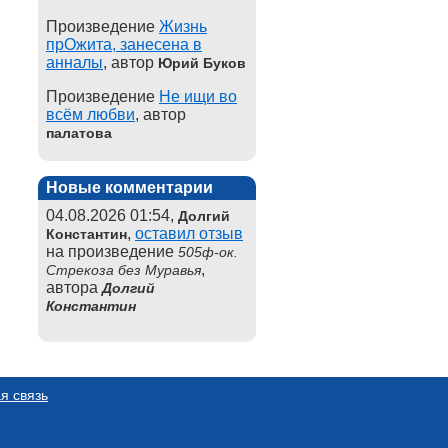
Произведение
Жизнь
прОжита, занесена в
анналы
, автор
Юрий Буков
Произведение
Не ищи во
всём любви
, автор
палатова
Новые комментарии
04.08.2026 01:54,
Долгий
,
оставил отзыв
Константин
на произведение
505ф-ок.
,
Стрекоза без Муравья
автора
Долгий
Константин
я связь