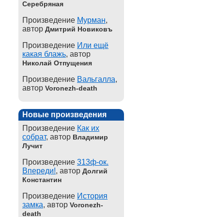
Серебряная
Произведение
Мурман
,
автор
Дмитрий Новиковъ
Произведение
Или ещё
какая блажь
, автор
Николай Отпущения
Произведение
Вальгалла
,
автор
Voronezh-death
Новые произведения
Произведение
Как их
собрат
, автор
Владимир
Лучит
Произведение
313ф-ок.
Впереди!
, автор
Долгий
Константин
Произведение
История
замка
, автор
Voronezh-
death