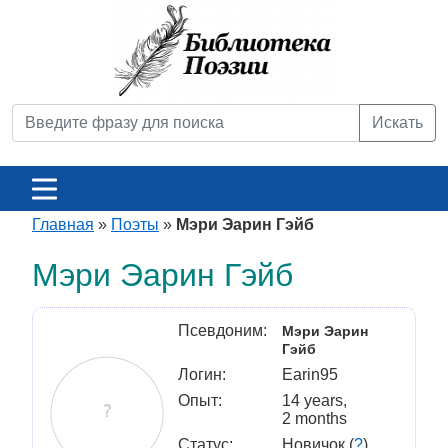
Искать
Главная
»
Поэты
»
Мэри Эарин Гэйб
Мэри Эарин Гэйб
Псевдоним:
Мэри Эарин
Гэйб
Логин:
Earin95
Опыт:
14 years,
2 months
Статус:
Новичок (
?
)