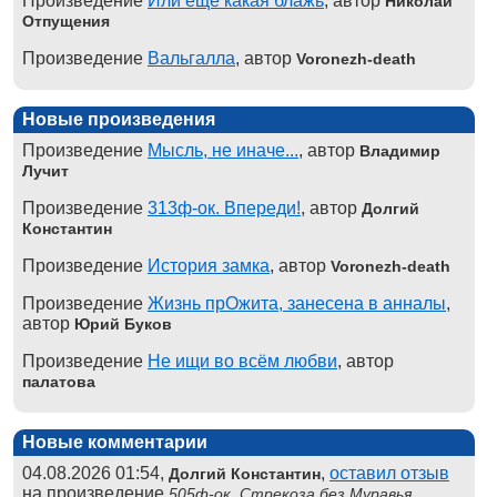
Произведение
Или ещё какая блажь
, автор
Николай
Отпущения
Произведение
Вальгалла
, автор
Voronezh-death
Новые произведения
Произведение
Мысль, не иначе...
, автор
Владимир
Лучит
Произведение
313ф-ок. Впереди!
, автор
Долгий
Константин
Произведение
История замка
, автор
Voronezh-death
Произведение
Жизнь прОжита, занесена в анналы
,
автор
Юрий Буков
Произведение
Не ищи во всём любви
, автор
палатова
Новые комментарии
04.08.2026 01:54,
,
оставил отзыв
Долгий Константин
на произведение
,
505ф-ок. Стрекоза без Муравья