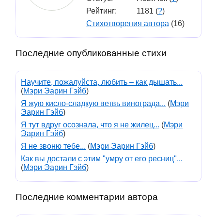
Рейтинг:
1181 (
?
)
Стихотворения автора
(16)
Последние опубликованные стихи
Научите, пожалуйста, любить – как дышать...
(
Мэри Эарин Гэйб
)
Я жую кисло-сладкую ветвь винограда...
(
Мэри
Эарин Гэйб
)
Я тут вдруг осознала, что я не жилец...
(
Мэри
Эарин Гэйб
)
Я не звоню тебе...
(
Мэри Эарин Гэйб
)
Как вы достали с этим "умру от его ресниц"...
(
Мэри Эарин Гэйб
)
Последние комментарии автора