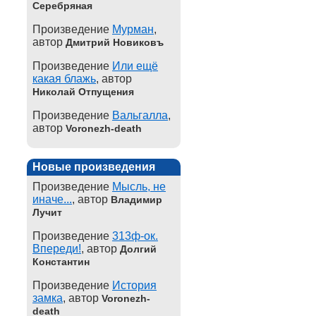
Серебряная
Произведение
Мурман
,
автор
Дмитрий Новиковъ
Произведение
Или ещё
какая блажь
, автор
Николай Отпущения
Произведение
Вальгалла
,
автор
Voronezh-death
Новые произведения
Произведение
Мысль, не
иначе...
, автор
Владимир
Лучит
Произведение
313ф-ок.
Впереди!
, автор
Долгий
Константин
Произведение
История
замка
, автор
Voronezh-
death