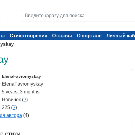
ты
Стихотворения
Отзывы
О портале
Личный каб
iyskay
ay
ElenaFavroniyskay
ElenaFavroniyskay
5 years, 3 months
Новичок (
?
)
225 (
?
)
ия автора
(4)
е стихи