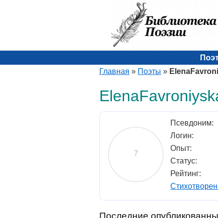
Поэ
Главная
»
Поэты
»
ElenaFavron
ElenaFavroniysk
Псевдоним:
Логин:
Опыт:
Статус:
Рейтинг:
Стихотворен
Последние опубликованны