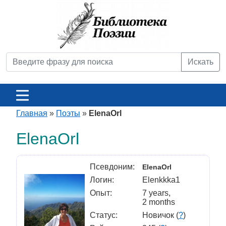
Искать
Главная
»
Поэты
»
ElenaOrl
ElenaOrl
Псевдоним:
ElenaOrl
Логин:
Elenkkka1
Опыт:
7 years,
2 months
Статус:
Новичок (
?
)