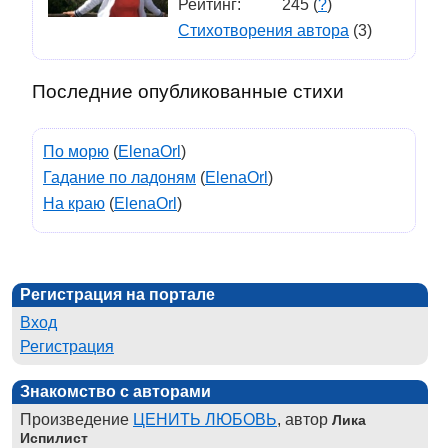
Рейтинг:
245 (
?
)
Стихотворения автора
(3)
Последние опубликованные стихи
По морю
(
ElenaOrl
)
Гадание по ладоням
(
ElenaOrl
)
На краю
(
ElenaOrl
)
Регистрация на портале
Вход
Регистрация
Знакомство с авторами
Произведение
ЦЕНИТЬ ЛЮБОВЬ
, автор
Лика
Испилист