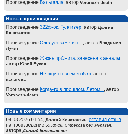
Произведение
Вальгалла
, автор
Voronezh-death
Новые произведения
Произведение
322ф-ок. Гулливер
, автор
Долгий
Константин
Произведение
Следует заметить...
, автор
Владимир
Лучит
Произведение
Жизнь прОжита, занесена в анналы
,
автор
Юрий Буков
Произведение
Не ищи во всём любви
, автор
палатова
Произведение
Когда-то в прошлом. Летом...
, автор
Voronezh-death
Новые комментарии
04.08.2026 01:54,
,
оставил отзыв
Долгий Константин
на произведение
,
505ф-ок. Стрекоза без Муравья
автора
Долгий Константин