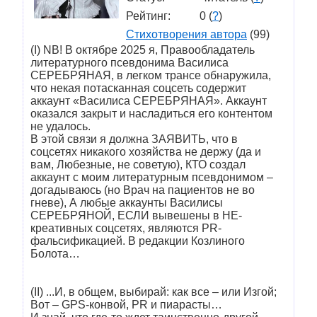
Рейтинг:
0 (
?
)
Стихотворения автора
(99)
(I) NB! В октябре 2025 я, Правообладатель
литературного псевдонима Василиса
СЕРЕБРЯНАЯ, в легком трансе обнаружила,
что некая потасканная соцсеть содержит
аккаунт «Василиса СЕРЕБРЯНАЯ». Аккаунт
оказался закрыт и насладиться его контентом
не удалось.
В этой связи я должна ЗАЯВИТЬ, что в
соцсетях никакого хозяйства не держу (да и
вам, Любезные, не советую), КТО создал
аккаунт с моим литературным псевдонимом –
догадываюсь (но Врач на пациентов не во
гневе), А любые аккаунты Василисы
СЕРЕБРЯНОЙ, ЕСЛИ вывешены в НЕ-
креативных соцсетях, являются PR-
фальсификацией. В редакции Козлиного
Болота…
(II) ...И, в общем, выбирай: как все – или Изгой;
Вот – GPS-конвой, PR и пиарасты…