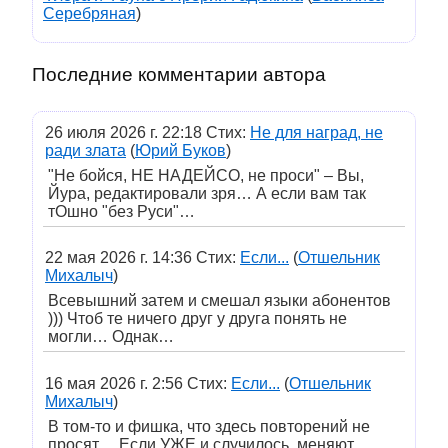
Серебряная
)
Последние комментарии автора
26 июля 2026 г. 22:18 Стих:
Не для наград, не
ради злата
(
Юрий Буков
)
"Не бойся, НЕ НАДЕЙСО, не проси" – Вы,
Йура, редактировали зря… А если вам так
тОшно "без Руси"…
22 мая 2026 г. 14:36 Стих:
Если...
(
Отшельник
Михалыч
)
Всевышний затем и смешал языки абонентов
))) Чтоб те ничего друг у друга понять не
могли… Однак…
16 мая 2026 г. 2:56 Стих:
Если...
(
Отшельник
Михалыч
)
В том-то и фишка, что здесь повторений не
просят… Если УЖЕ и случилось, меняют