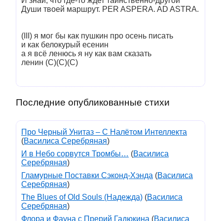
И знай, что где-то ждет таинственно-другой
Души твоей маршрут. PER ASPERA. AD ASTRA.
(III) я мог бы как пушкин про осень писать
и как белокурый есенин
а я всё ленюсь я ну как вам сказать
ленин (С)(С)(С)
Последние опубликованные стихи
Про Черный Унитаз – С Налётом Интеллекта
(
Василиса Серебряная
)
И в Небо сорвутся Тромбы…
(
Василиса
Серебряная
)
Гламурные Поставки Сэконд-Хэнда
(
Василиса
Серебряная
)
The Blues of Old Souls (Надежда)
(
Василиса
Серебряная
)
Флора и Фауна с Прерий Гадюкина
(
Василиса