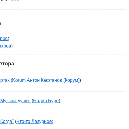
)
хров
)
ихров
)
втора
ртак
(
Korum Антон Кафтанов (Корум)
)
"Музыка души"
(
Надин Буре
)
"Когда"
(
Что-то Лазурное
)