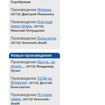
Серебряная
Произведение
Мурман
,
автор
Дмитрий Новиковъ
Произведение
Или ещё
какая блажь
, автор
Николай Отпущения
Произведение
Вальгалла
,
автор
Voronezh-death
Новые произведения
Произведение
Мысль, не
иначе...
, автор
Владимир
Лучит
Произведение
313ф-ок.
Впереди!
, автор
Долгий
Константин
Произведение
История
замка
, автор
Voronezh-
death