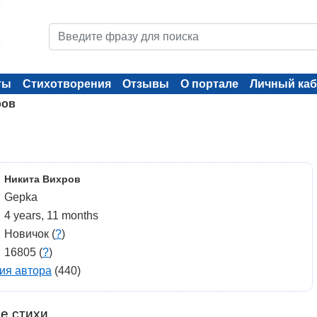
ты
Стихотворения
Отзывы
О портале
Личный каб
ров
Никита Вихров
Gepka
4 years, 11 months
Новичок (
?
)
16805 (
?
)
ия автора
(440)
е стихи