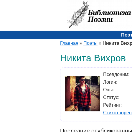
Поэ
Главная
»
Поэты
»
Никита Вих
Никита Вихров
Псевдоним:
Логин:
Опыт:
Статус:
Рейтинг:
Стихотворен
Последние опубликованны