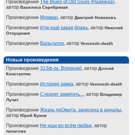
Произведение
The Blues of Old Souls (Надежда)
,
автор
Василиса Серебряная
Произведение
Мурман
, автор
Дмитрий Новиковъ
Произведение
Или ещё какая блажь
, автор
Николай
Отпущения
Произведение
Вальгалла
, автор
Voronezh-death
Новые произведения
Произведение
313ф-ок. Впереди!
, автор
Долгий
Константин
Произведение
История замка
, автор
Voronezh-death
Произведение
Следует заметить...
, автор
Владимир
Лучит
Произведение
Жизнь прОжита, занесена в анналы
,
автор
Юрий Буков
Произведение
Не ищи во всём любви
, автор
палатова