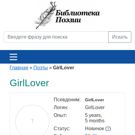
Искать
Главная
»
Поэты
»
GirlLover
GirlLover
Псевдоним:
GirlLover
Логин:
GirlLover
Опыт:
5 years,
5 months
Статус:
Новичок (
?
)