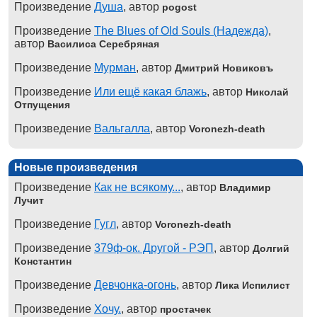
Произведение
Душа
, автор
pogost
Произведение
The Blues of Old Souls (Надежда)
,
автор
Василиса Серебряная
Произведение
Мурман
, автор
Дмитрий Новиковъ
Произведение
Или ещё какая блажь
, автор
Николай
Отпущения
Произведение
Вальгалла
, автор
Voronezh-death
Новые произведения
Произведение
Как не всякому...
, автор
Владимир
Лучит
Произведение
Гугл
, автор
Voronezh-death
Произведение
379ф-ок. Другой - РЭП
, автор
Долгий
Константин
Произведение
Девчонка-огонь
, автор
Лика Испилист
Произведение
Хочу.
, автор
простачек