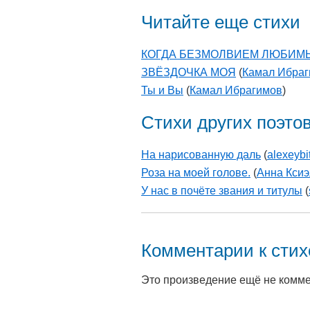
Читайте еще стихи
КОГДА БЕЗМОЛВИЕМ ЛЮБИМЫ
ЗВЁЗДОЧКА МОЯ
(
Камал Ибра
Ты и Вы
(
Камал Ибрагимов
)
Стихи других поэто
На нарисованную даль
(
alexeybi
Роза на моей голове.
(
Анна Ксиэ
У нас в почёте звания и титулы
(
Комментарии к сти
Это произведение ещё не комм