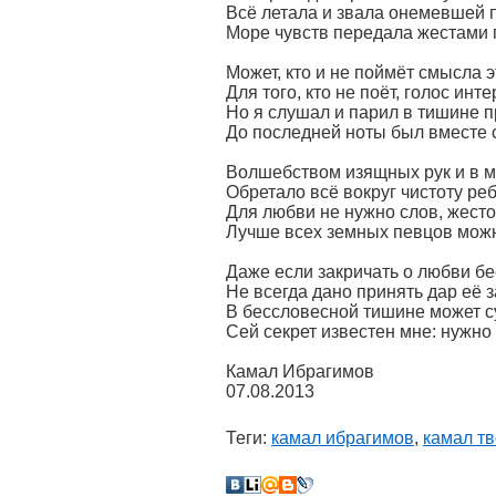
Всё летала и звала онемевшей 
Море чувств передала жестами 
Может, кто и не поймёт смысла э
Для того, кто не поёт, голос инт
Но я слушал и парил в тишине п
До последней ноты был вместе 
Волшебством изящных рук и в м
Обретало всё вокруг чистоту реб
Для любви не нужно слов, жес
Лучше всех земных певцов можн
Даже если закричать о любви бе
Не всегда дано принять дар её 
В бессловесной тишине может су
Сей секрет известен мне: нужно
Камал Ибрагимов
07.08.2013
Теги:
камал ибрагимов
,
камал т