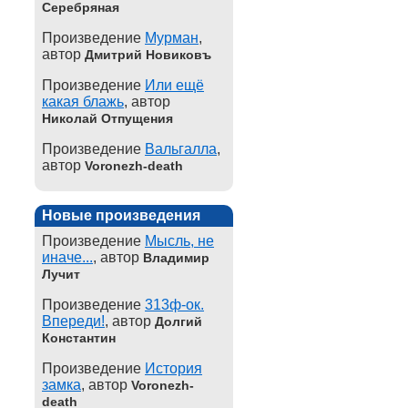
Серебряная
Произведение
Мурман
,
автор
Дмитрий Новиковъ
Произведение
Или ещё
какая блажь
, автор
Николай Отпущения
Произведение
Вальгалла
,
автор
Voronezh-death
Новые произведения
Произведение
Мысль, не
иначе...
, автор
Владимир
Лучит
Произведение
313ф-ок.
Впереди!
, автор
Долгий
Константин
Произведение
История
замка
, автор
Voronezh-
death