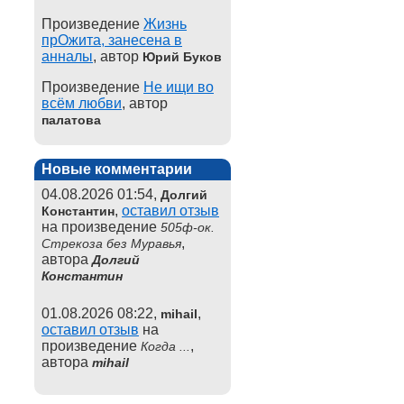
Произведение
Жизнь
прОжита, занесена в
анналы
, автор
Юрий Буков
Произведение
Не ищи во
всём любви
, автор
палатова
Новые комментарии
04.08.2026 01:54,
Долгий
,
оставил отзыв
Константин
на произведение
505ф-ок.
,
Стрекоза без Муравья
автора
Долгий
Константин
01.08.2026 08:22,
,
mihail
оставил отзыв
на
произведение
,
Когда ...
автора
mihail