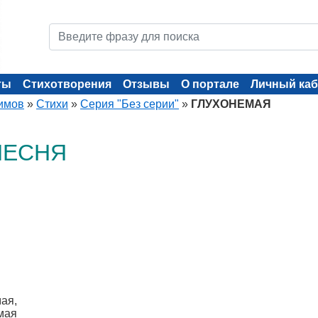
ты
Стихотворения
Отзывы
О портале
Личный каб
имов
»
Стихи
»
Серия "Без серии"
»
ГЛУХОНЕМАЯ
ПЕСНЯ
мая,
емая