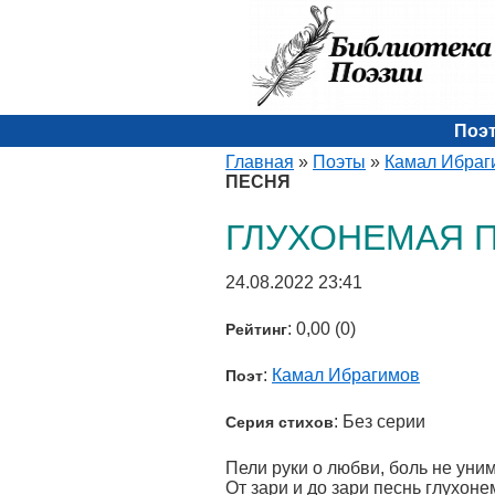
Поэ
Главная
»
Поэты
»
Камал Ибраг
ПЕСНЯ
ГЛУХОНЕМАЯ 
24.08.2022 23:41
: 0,00 (0)
Рейтинг
:
Камал Ибрагимов
Поэт
: Без серии
Серия стихов
Пели руки о любви, боль не уни
От зари и до зари песнь глухон