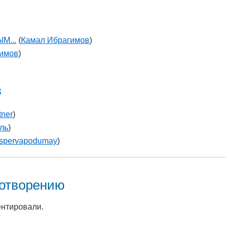
М...
(
Камал Ибрагимов
)
гимов
)
в
tner
)
ль
)
spervapodumay
)
хотворению
ентировали.