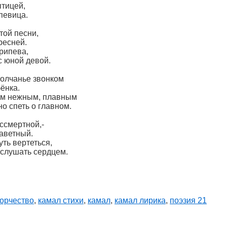
птицей,
певица.
той песни,
ересней.
рипева,
с юной девой.
олчанье звонком
ёнка.
том нежным, плавным
о спеть о главном.
ссмертной,-
заветный.
ть вертеться,
 слушать сердцем.
ворчество
,
камал стихи
,
камал
,
камал лирика
,
поэзия 21