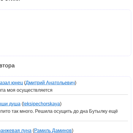
втора
азал юнец
(
Дмитрий Анатольевич
)
чта моя осуществляется
ыши душа
(
leksipechorskaya
)
ыпито так много. Решила осущить до дна Бутылку ещё
анжевая луна
(
Рамиль Даминов
)