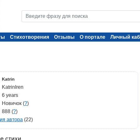
ты
Стихотворения
Отзывы
О портале
Личный каб
Katrin
KatrinIren
6 years
Новичок (
?
)
888 (
?
)
ия автора
(22)
е стихи