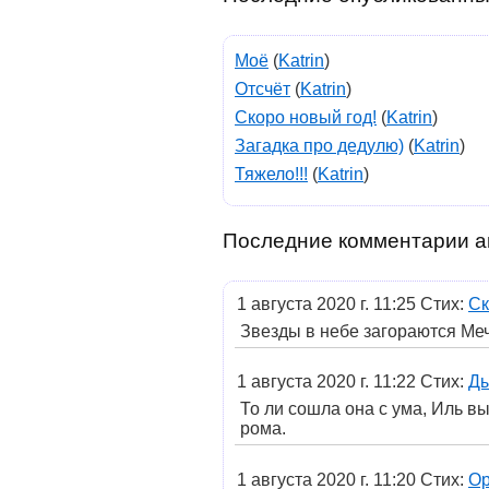
Моë
(
Katrin
)
Отсчёт
(
Katrin
)
Скоро новый год!
(
Katrin
)
Загадка про дедулю)
(
Katrin
)
Тяжело!!!
(
Katrin
)
Последние комментарии а
1 августа 2020 г. 11:25 Стих:
Ск
Звезды в небе загораются Ме
1 августа 2020 г. 11:22 Стих:
Д
То ли сошла она с ума, Иль в
рома.
1 августа 2020 г. 11:20 Стих:
Ор