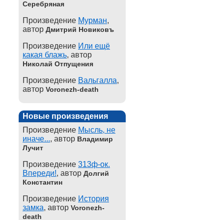
Серебряная
Произведение
Мурман
,
автор
Дмитрий Новиковъ
Произведение
Или ещё
какая блажь
, автор
Николай Отпущения
Произведение
Вальгалла
,
автор
Voronezh-death
Новые произведения
Произведение
Мысль, не
иначе...
, автор
Владимир
Лучит
Произведение
313ф-ок.
Впереди!
, автор
Долгий
Константин
Произведение
История
замка
, автор
Voronezh-
death