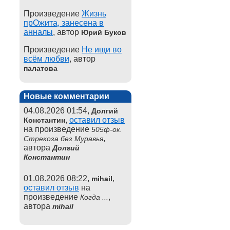
Произведение
Жизнь
прОжита, занесена в
анналы
, автор
Юрий Буков
Произведение
Не ищи во
всём любви
, автор
палатова
Новые комментарии
04.08.2026 01:54,
Долгий
,
оставил отзыв
Константин
на произведение
505ф-ок.
,
Стрекоза без Муравья
автора
Долгий
Константин
01.08.2026 08:22,
,
mihail
оставил отзыв
на
произведение
,
Когда ...
автора
mihail