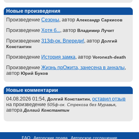
Новые произведения
Произведение
Сезоны
, автор
Александр Саркисов
Произведение
Хотя б...
, автор
Владимир Лучит
Произведение
313ф-ок. Впереди!
, автор
Долгий
Константин
Произведение
История замка
, автор
Voronezh-death
Произведение
Жизнь прОжита, занесена в анналы
,
автор
Юрий Буков
Новые комментарии
04.08.2026 01:54,
,
оставил отзыв
Долгий Константин
на произведение
,
505ф-ок. Стрекоза без Муравья
автора
Долгий Константин
FAQ
Авторские права
Авторское соглашение