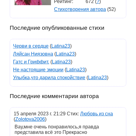
Рейтинг:
672 (
?
)
Стихотворения автора
(52)
Последние опубликованные стихи
Черви в сердце
(
Latina23
)
Ляйсан Ниязовна
(
Latina23
)
Гатс и Гриффит.
(
Latina23
)
Не настоящие эмоции
(
Latina23
)
Улыбка,что дарила спокойствие
(
Latina23
)
Последние комментарии автора
15 апреля 2023 г. 21:29 Стих:
Любовь из сна
(
Zolotova2006
)
Вау,мне очень понравилось,я правда
представила всё это Прекрасно