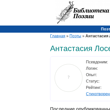
Поэ
Главная
»
Поэты
»
Антастасия 
Антастасия Лос
Псевдоним:
Логин:
Опыт:
Статус:
Рейтинг:
Стихотворен
Последние опубликованны