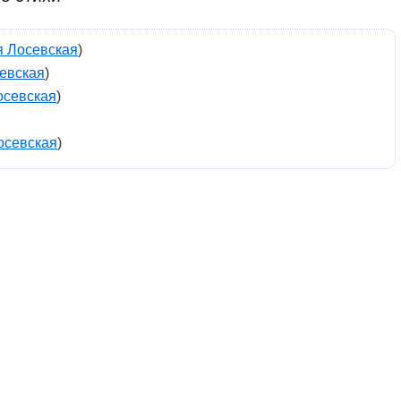
я Лосевская
)
евская
)
осевская
)
осевская
)