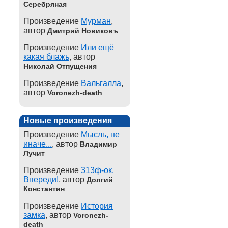
Серебряная
Произведение
Мурман
,
автор
Дмитрий Новиковъ
Произведение
Или ещё
какая блажь
, автор
Николай Отпущения
Произведение
Вальгалла
,
автор
Voronezh-death
Новые произведения
Произведение
Мысль, не
иначе...
, автор
Владимир
Лучит
Произведение
313ф-ок.
Впереди!
, автор
Долгий
Константин
Произведение
История
замка
, автор
Voronezh-
death