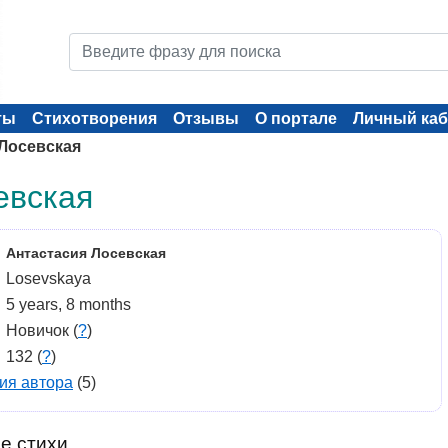
ты
Стихотворения
Отзывы
О портале
Личный каб
Лосевская
евская
Антастасия Лосевская
Losevskaya
5 years, 8 months
Новичок (
?
)
132 (
?
)
ия автора
(5)
е стихи