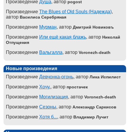
Произведение
Душа
, автор
pogost
Произведение
The Blues of Old Souls (Надежда)
,
автор
Василиса Серебряная
Произведение
Мурман
, автор
Дмитрий Новиковъ
Произведение
Или ещё какая блажь
, автор
Николай
Отпущения
Произведение
Вальгалла
, автор
Voronezh-death
Новые произведения
Произведение
Девчонка-огонь
, автор
Лика Испилист
Произведение
Хочу.
, автор
простачек
Произведение
Могилизация
, автор
Voronezh-death
Произведение
Сезоны
, автор
Александр Саркисов
Произведение
Хотя б...
, автор
Владимир Лучит