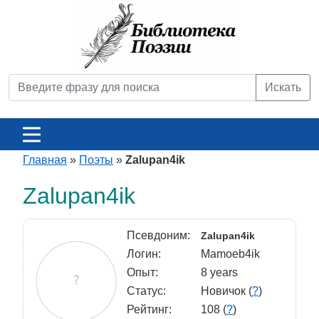
Искать
Главная
»
Поэты
»
Zalupan4ik
Zalupan4ik
Псевдоним:
Zalupan4ik
Логин:
Mamoeb4ik
Опыт:
8 years
Статус:
Новичок (
?
)
Рейтинг:
108 (
?
)