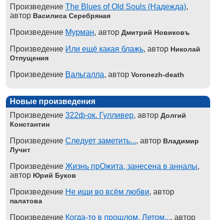
Произведение
The Blues of Old Souls (Надежда)
,
автор
Василиса Серебряная
Произведение
Мурман
, автор
Дмитрий Новиковъ
Произведение
Или ещё какая блажь
, автор
Николай
Отпущения
Произведение
Вальгалла
, автор
Voronezh-death
Новые произведения
Произведение
322ф-ок. Гулливер
, автор
Долгий
Константин
Произведение
Следует заметить...
, автор
Владимир
Лучит
Произведение
Жизнь прОжита, занесена в анналы
,
автор
Юрий Буков
Произведение
Не ищи во всём любви
, автор
палатова
Произведение
Когда-то в прошлом. Летом...
, автор