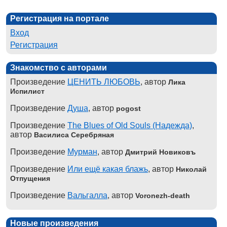
Регистрация на портале
Вход
Регистрация
Знакомство с авторами
Произведение
ЦЕНИТЬ ЛЮБОВЬ
, автор
Лика
Испилист
Произведение
Душа
, автор
pogost
Произведение
The Blues of Old Souls (Надежда)
,
автор
Василиса Серебряная
Произведение
Мурман
, автор
Дмитрий Новиковъ
Произведение
Или ещё какая блажь
, автор
Николай
Отпущения
Произведение
Вальгалла
, автор
Voronezh-death
Новые произведения