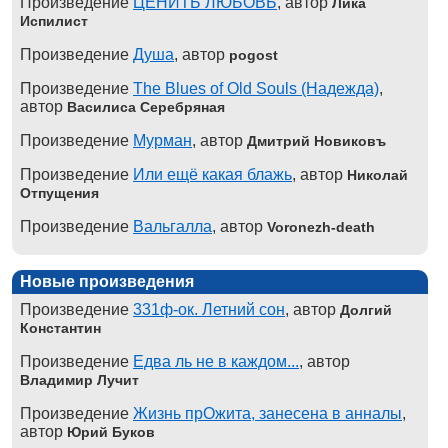
Произведение
ЦЕНИТЬ ЛЮБОВЬ
, автор
Лика
Испилист
Произведение
Душа
, автор
pogost
Произведение
The Blues of Old Souls (Надежда)
,
автор
Василиса Серебряная
Произведение
Мурман
, автор
Дмитрий Новиковъ
Произведение
Или ещё какая блажь
, автор
Николай
Отпущения
Произведение
Вальгалла
, автор
Voronezh-death
Новые произведения
Произведение
331ф-ок. Летний сон
, автор
Долгий
Константин
Произведение
Едва ль не в каждом...
, автор
Владимир Лучит
Произведение
Жизнь прОжита, занесена в анналы
,
автор
Юрий Буков