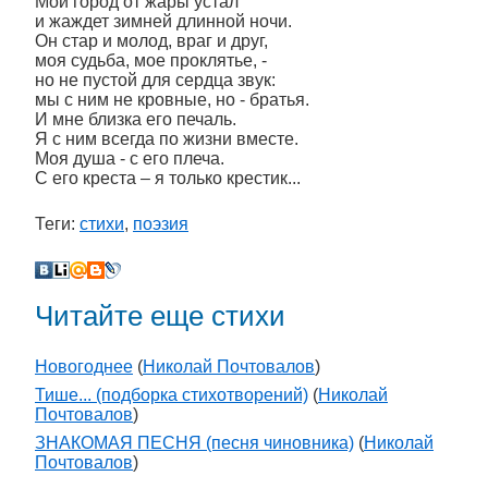
Мой город от жары устал
и жаждет зимней длинной ночи.
Он стар и молод, враг и друг,
моя судьба, мое проклятье, -
но не пустой для сердца звук:
мы с ним не кровные, но - братья.
И мне близка его печаль.
Я с ним всегда по жизни вместе.
Моя душа - с его плеча.
С его креста – я только крестик...
Теги:
стихи
,
поэзия
Читайте еще стихи
Новогоднее
(
Николай Почтовалов
)
Тише... (подборка стихотворений)
(
Николай
Почтовалов
)
ЗНАКОМАЯ ПЕСНЯ (песня чиновника)
(
Николай
Почтовалов
)