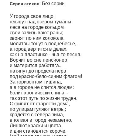
: Без серии
Серия стихов
У города свое лицо:
плывут над озером туманы,
леса на городе кольцом
свои зализывают раны;
звонят по ним колокола,
молитвы тонут в поднебесье, -
а город вертится в делах,
как на пластинке - чья-то песня.
Ворчит во сне пенсионер
и матерится работяга...
натянут до предела нерв
под красно-бело-синим флагом!
За горизонтом тишина,
а в городе не спится людям:
болит хронически спина, -
так этот путь по жизни труден.
Скрипят от старости дома,
по улицам гуляют ветры;
крадется с севера зима,
вползая в город незаметно.
Линяют краски и цвета
и дни становятся короче.