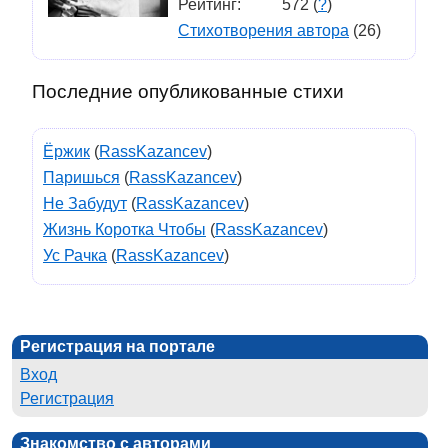
Рейтинг:
572 (
?
)
Стихотворения автора
(26)
Последние опубликованные стихи
Ёржик
(
RassKazancev
)
Паришься
(
RassKazancev
)
Не Забудут
(
RassKazancev
)
Жизнь Коротка Чтобы
(
RassKazancev
)
Ус Рачка
(
RassKazancev
)
Регистрация на портале
Вход
Регистрация
Знакомство с авторами