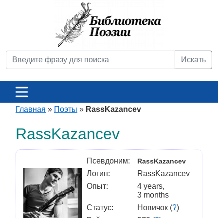
Искать
Главная
»
Поэты
»
RassKazancev
RassKazancev
Псевдоним:
RassKazancev
Логин:
RassKazancev
Опыт:
4 years,
3 months
Статус:
Новичок (
?
)