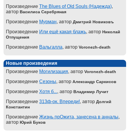
Произведение
The Blues of Old Souls (Надежда)
,
автор
Василиса Серебряная
Произведение
Мурман
, автор
Дмитрий Новиковъ
Произведение
Или ещё какая блажь
, автор
Николай
Отпущения
Произведение
Вальгалла
, автор
Voronezh-death
Новые произведения
Произведение
Могилизация
, автор
Voronezh-death
Произведение
Сезоны
, автор
Александр Саркисов
Произведение
Хотя б...
, автор
Владимир Лучит
Произведение
313ф-ок. Впереди!
, автор
Долгий
Константин
Произведение
Жизнь прОжита, занесена в анналы
,
автор
Юрий Буков