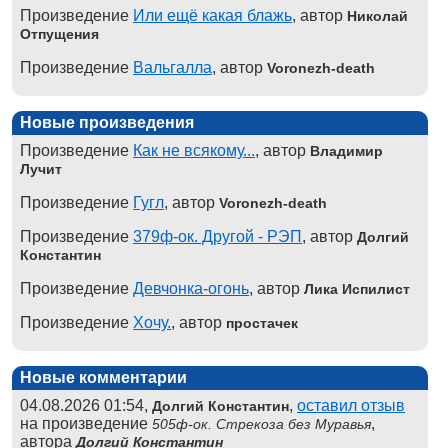
Произведение
Или ещё какая блажь
, автор
Николай
Отпущения
Произведение
Вальгалла
, автор
Voronezh-death
Новые произведения
Произведение
Как не всякому...
, автор
Владимир
Лучит
Произведение
Гугл
, автор
Voronezh-death
Произведение
379ф-ок. Другой - РЭП
, автор
Долгий
Константин
Произведение
Девчонка-огонь
, автор
Лика Испилист
Произведение
Хочу.
, автор
простачек
Новые комментарии
04.08.2026 01:54,
,
оставил отзыв
Долгий Константин
на произведение
,
505ф-ок. Стрекоза без Муравья
автора
Долгий Константин