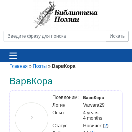
Искать
Главная
»
Поэты
»
ВарвКора
ВарвКора
Псевдоним:
ВарвКора
Логин:
Varvara29
Опыт:
4 years,
4 months
Статус:
Новичок (
?
)