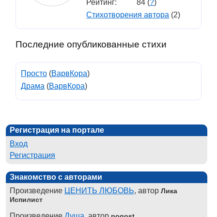
Рейтинг:
84 (
?
)
Стихотворения автора
(2)
Последние опубликованные стихи
Просто
(
ВарвКора
)
Драма
(
ВарвКора
)
Регистрация на портале
Вход
Регистрация
Знакомство с авторами
Произведение
ЦЕНИТЬ ЛЮБОВЬ
, автор
Лика
Испилист
Произведение
Душа
, автор
pogost