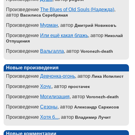
Произведение
The Blues of Old Souls (Надежда)
,
автор
Василиса Серебряная
Произведение
Мурман
, автор
Дмитрий Новиковъ
Произведение
Или ещё какая блажь
, автор
Николай
Отпущения
Произведение
Вальгалла
, автор
Voronezh-death
Новые произведения
Произведение
Девчонка-огонь
, автор
Лика Испилист
Произведение
Хочу.
, автор
простачек
Произведение
Могилизация
, автор
Voronezh-death
Произведение
Сезоны
, автор
Александр Саркисов
Произведение
Хотя б...
, автор
Владимир Лучит
Новые комментарии