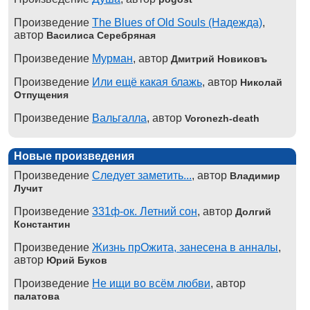
Произведение
The Blues of Old Souls (Надежда)
,
автор
Василиса Серебряная
Произведение
Мурман
, автор
Дмитрий Новиковъ
Произведение
Или ещё какая блажь
, автор
Николай
Отпущения
Произведение
Вальгалла
, автор
Voronezh-death
Новые произведения
Произведение
Следует заметить...
, автор
Владимир
Лучит
Произведение
331ф-ок. Летний сон
, автор
Долгий
Константин
Произведение
Жизнь прОжита, занесена в анналы
,
автор
Юрий Буков
Произведение
Не ищи во всём любви
, автор
палатова