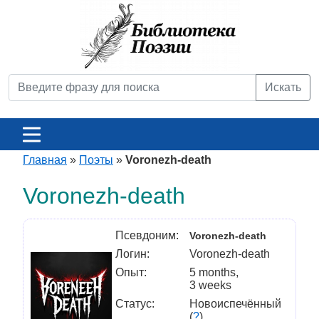
Искать
Главная
»
Поэты
»
Voronezh-death
Voronezh-death
Псевдоним:
Voronezh-death
Логин:
Voronezh-death
Опыт:
5 months,
3 weeks
Статус:
Новоиспечённый
(
?
)