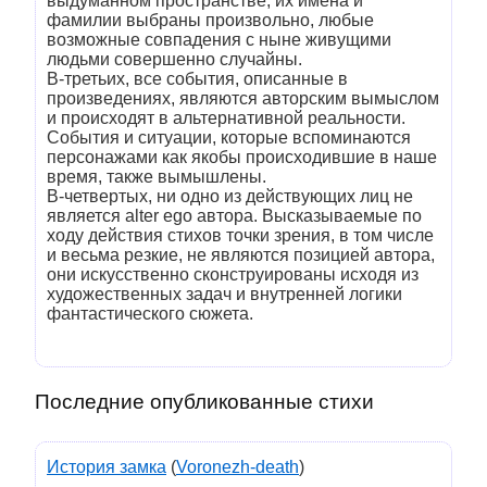
выдуманном пространстве, их имена и
фамилии выбраны произвольно, любые
возможные совпадения с ныне живущими
людьми совершенно случайны.
В-третьих, все события, описанные в
произведениях, являются авторским вымыслом
и происходят в альтернативной реальности.
События и ситуации, которые вспоминаются
персонажами как якобы происходившие в наше
время, также вымышлены.
В-четвертых, ни одно из действующих лиц не
является alter ego автора. Высказываемые по
ходу действия стихов точки зрения, в том числе
и весьма резкие, не являются позицией автора,
они искусственно сконструированы исходя из
художественных задач и внутренней логики
фантастического сюжета.
Последние опубликованные стихи
История замка
(
Voronezh-death
)