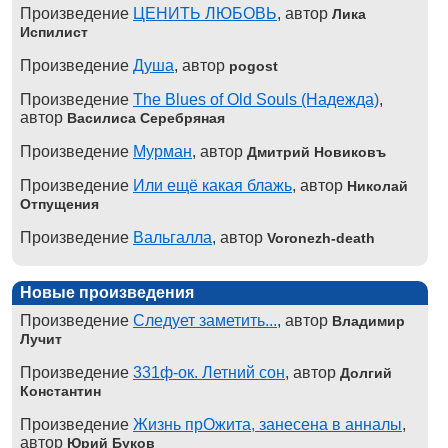
Произведение
ЦЕНИТЬ ЛЮБОВЬ
, автор
Лика
Испилист
Произведение
Душа
, автор
pogost
Произведение
The Blues of Old Souls (Надежда)
,
автор
Василиса Серебряная
Произведение
Мурман
, автор
Дмитрий Новиковъ
Произведение
Или ещё какая блажь
, автор
Николай
Отпущения
Произведение
Вальгалла
, автор
Voronezh-death
Новые произведения
Произведение
Следует заметить...
, автор
Владимир
Лучит
Произведение
331ф-ок. Летний сон
, автор
Долгий
Константин
Произведение
Жизнь прОжита, занесена в анналы
,
автор
Юрий Буков