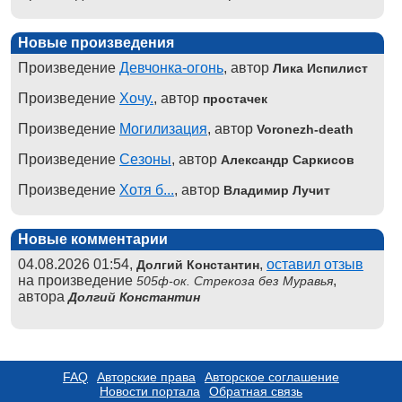
Новые произведения
Произведение
Девчонка-огонь
, автор
Лика Испилист
Произведение
Хочу.
, автор
простачек
Произведение
Могилизация
, автор
Voronezh-death
Произведение
Сезоны
, автор
Александр Саркисов
Произведение
Хотя б...
, автор
Владимир Лучит
Новые комментарии
04.08.2026 01:54,
,
оставил отзыв
Долгий Константин
на произведение
,
505ф-ок. Стрекоза без Муравья
автора
Долгий Константин
FAQ
Авторские права
Авторское соглашение
Новости портала
Обратная связь