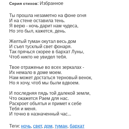
: Избранное
Серия стихов
Ты прошла незаметно на фоне огня
И на стене оставила тень.
Я верю - ночь дарит нам чудеса,
Но это был, кажется, день.
Желтый туман окутал весь дом
И съел тусклый свет фонаря.
Так прячься скорее в бархат Луны,
Чтоб никто не увидел тебя.
Твое отраженье во всех зеркалах -
Их немало в доме моем.
Нам может достаться терновый венок,
Но я хочу, чтоб мы были вдвоем.
И последняя пядь той далекой земли,
Что окажется Раем для нас.
Раскроет объятья и примет к себе
Тебя и меня.
И точно в назначенный час...
Теги:
ночь
,
свет
,
дом
,
туман
,
бархат