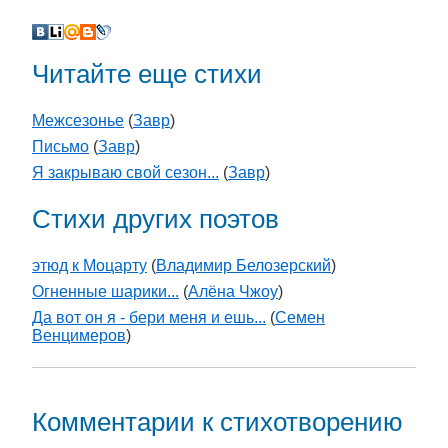
Читайте еще стихи
Межсезонье
(
Завр
)
Письмо
(
Завр
)
Я закрываю свой сезон...
(
Завр
)
Стихи других поэтов
этюд к Моцарту
(
Владимир Белозерский
)
Огненные шарики...
(
Алёна Чжоу
)
Да вот он я - бери меня и ешь...
(
Семен
Венцимеров
)
Комментарии к стихотворению