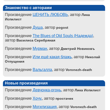
Знакомство с авторами
Произведение
ЦЕНИТЬ ЛЮБОВЬ
, автор
Лика
Испилист
Произведение
Душа
, автор
pogost
Произведение
The Blues of Old Souls (Надежда)
,
автор
Василиса Серебряная
Произведение
Мурман
, автор
Дмитрий Новиковъ
Произведение
Или ещё какая блажь
, автор
Николай
Отпущения
Произведение
Вальгалла
, автор
Voronezh-death
Новые произведения
Произведение
Девчонка-огонь
, автор
Лика Испилист
Произведение
Хочу.
, автор
простачек
Произведение
Могилизация
, автор
Voronezh-death