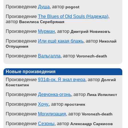
Произведение
Душа
, автор
pogost
Произведение
The Blues of Old Souls (Надежда)
,
автор
Василиса Серебряная
Произведение
Мурман
, автор
Дмитрий Новиковъ
Произведение
Или ещё какая блажь
, автор
Николай
Отпущения
Произведение
Вальгалла
, автор
Voronezh-death
Новые произведения
Произведение
931ф-ок. Я знал вчера
, автор
Долгий
Константин
Произведение
Девчонка-огонь
, автор
Лика Испилист
Произведение
Хочу.
, автор
простачек
Произведение
Могилизация
, автор
Voronezh-death
Произведение
Сезоны
, автор
Александр Саркисов