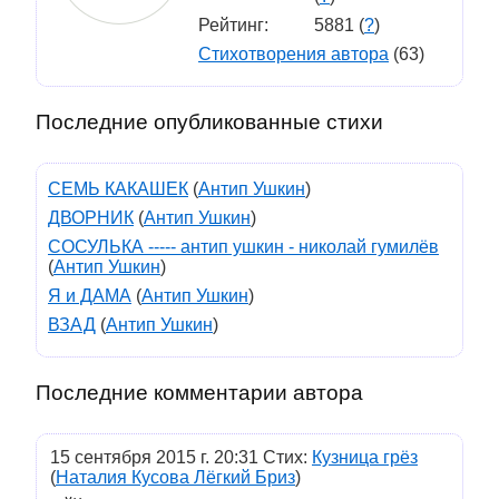
Рейтинг:
5881 (
?
)
Стихотворения автора
(63)
Последние опубликованные стихи
СЕМЬ КАКАШЕК
(
Антип Ушкин
)
ДВОРНИК
(
Антип Ушкин
)
СОСУЛЬКА ----- антип ушкин - николай гумилёв
(
Антип Ушкин
)
Я и ДАМА
(
Антип Ушкин
)
ВЗАД
(
Антип Ушкин
)
Последние комментарии автора
15 сентября 2015 г. 20:31 Стих:
Кузница грёз
(
Наталия Кусова Лёгкий Бриз
)