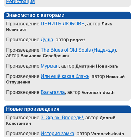
Регистрация
Знакомство с авторами
Произведение
ЦЕНИТЬ ЛЮБОВЬ
, автор
Лика
Испилист
Произведение
Душа
, автор
pogost
Произведение
The Blues of Old Souls (Надежда)
,
автор
Василиса Серебряная
Произведение
Мурман
, автор
Дмитрий Новиковъ
Произведение
Или ещё какая блажь
, автор
Николай
Отпущения
Произведение
Вальгалла
, автор
Voronezh-death
Новые произведения
Произведение
313ф-ок. Впереди!
, автор
Долгий
Константин
Произведение
История замка
, автор
Voronezh-death