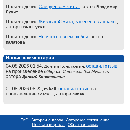
Произведение
Следует заметить...
, автор
Владимир
Лучит
Произведение
Жизнь прОжита, занесена в анналы
,
автор
Юрий Буков
Произведение
Не ищи во всём любви
, автор
палатова
Новые комментарии
04.08.2026 01:54,
,
оставил отзыв
Долгий Константин
на произведение
,
505ф-ок. Стрекоза без Муравья
автора
Долгий Константин
01.08.2026 08:22,
,
оставил отзыв
на
mihail
произведение
, автора
Когда ...
mihail
FAQ
Авторские права
Авторское соглашение
Новости портала
Обратная связь