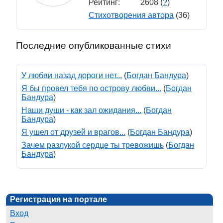
Рейтинг:
2608 (
?
)
Стихотворения автора
(36)
Последние опубликованные стихи
У любви назад дороги нет...
(
Богдан Бандура
)
Я бы провел тебя по острову любви...
(
Богдан
Бандура
)
Наши души - как зал ожидания...
(
Богдан
Бандура
)
Я ушел от друзей и врагов...
(
Богдан Бандура
)
Зачем разлукой сердце ты тревожишь
(
Богдан
Бандура
)
Регистрация на портале
Вход