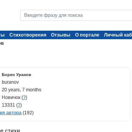
ты
Стихотворения
Отзывы
О портале
Личный каб
ов
Борис Уранов
buranov
20 years, 7 months
Новичок (
?
)
13331 (
?
)
ия автора
(192)
е стихи