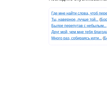
Где мне найти слова, чтоб пере
Ты, наверное, лучше той...
(
Бор
Былое перепутав с небылым...
Друг мой, чем мне тебя благода
Много раз, собираясь идти...
(
Б