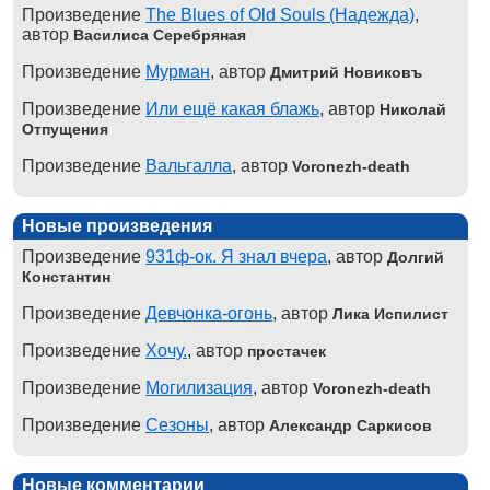
Произведение
The Blues of Old Souls (Надежда)
,
автор
Василиса Серебряная
Произведение
Мурман
, автор
Дмитрий Новиковъ
Произведение
Или ещё какая блажь
, автор
Николай
Отпущения
Произведение
Вальгалла
, автор
Voronezh-death
Новые произведения
Произведение
931ф-ок. Я знал вчера
, автор
Долгий
Константин
Произведение
Девчонка-огонь
, автор
Лика Испилист
Произведение
Хочу.
, автор
простачек
Произведение
Могилизация
, автор
Voronezh-death
Произведение
Сезоны
, автор
Александр Саркисов
Новые комментарии