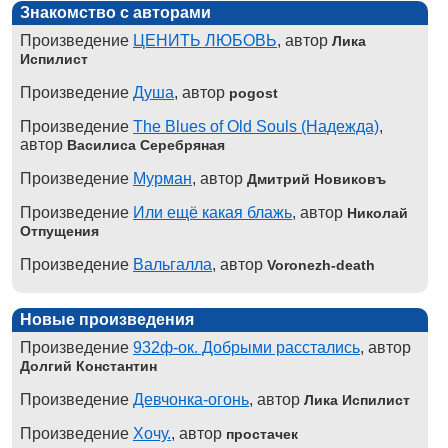
Знакомство с авторами
Произведение
ЦЕНИТЬ ЛЮБОВЬ
, автор
Лика
Испилист
Произведение
Душа
, автор
pogost
Произведение
The Blues of Old Souls (Надежда)
,
автор
Василиса Серебряная
Произведение
Мурман
, автор
Дмитрий Новиковъ
Произведение
Или ещё какая блажь
, автор
Николай
Отпущения
Произведение
Вальгалла
, автор
Voronezh-death
Новые произведения
Произведение
932ф-ок. Добрыми расстались
, автор
Долгий Константин
Произведение
Девчонка-огонь
, автор
Лика Испилист
Произведение
Хочу.
, автор
простачек