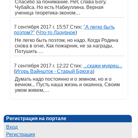
Спасибо за понимание. Нет, слава Богу,
Чубайса. Но есть Набиуллина. Верная
ученица теоретика-эконом…
7 сентября 2017 г. 15:57 Стих:
"А легко быть
поэтом?"
(
Что-то Лазурное
)
Не легко быть поэтом, но надо, Когда Родина
снова в огне, Как пожарник, не за награды,
Потушить …
7 сентября 2017 г. 12:22 Стих:
...скажи мудрец...
(
Игорь Вайншток - Старый Брюзга
)
Думать надо постоянно и о земном, но и о
вечном... Пусть наша жизнь и окаянна, Своим
умом живем,…
Регистрация на портале
Вход
Регистрация