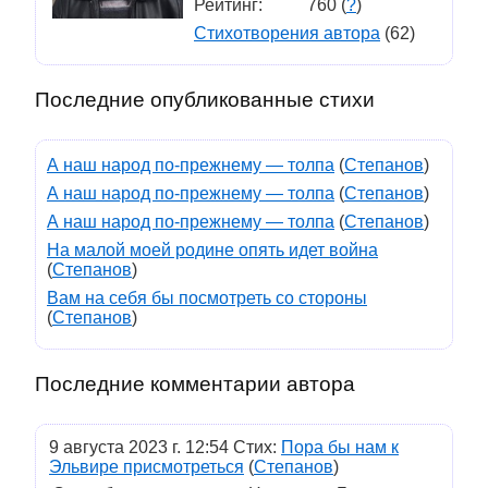
Рейтинг:
760 (
?
)
Стихотворения автора
(62)
Последние опубликованные стихи
А наш народ по-прежнему — толпа
(
Степанов
)
А наш народ по-прежнему — толпа
(
Степанов
)
А наш народ по-прежнему — толпа
(
Степанов
)
На малой моей родине опять идет война
(
Степанов
)
Вам на себя бы посмотреть со стороны
(
Степанов
)
Последние комментарии автора
9 августа 2023 г. 12:54 Стих:
Пора бы нам к
Эльвире присмотреться
(
Степанов
)