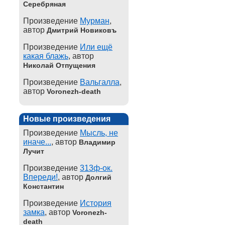
Серебряная
Произведение
Мурман
,
автор
Дмитрий Новиковъ
Произведение
Или ещё
какая блажь
, автор
Николай Отпущения
Произведение
Вальгалла
,
автор
Voronezh-death
Новые произведения
Произведение
Мысль, не
иначе...
, автор
Владимир
Лучит
Произведение
313ф-ок.
Впереди!
, автор
Долгий
Константин
Произведение
История
замка
, автор
Voronezh-
death