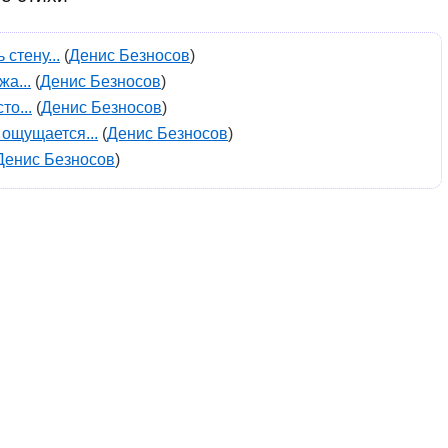
стену...
(
Денис Безносов
)
а...
(
Денис Безносов
)
то...
(
Денис Безносов
)
 ощущается...
(
Денис Безносов
)
Денис Безносов
)