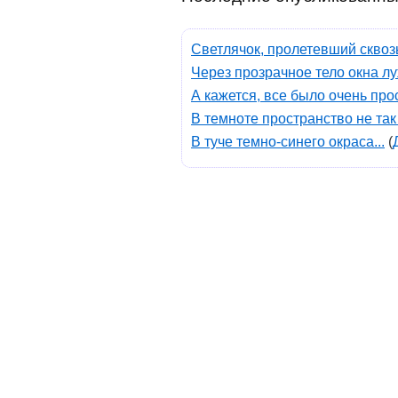
Светлячок, пролетевший сквозь 
Через прозрачное тело окна луж
А кажется, все было очень прос
В темноте пространство не так
В туче темно-синего окраса...
(