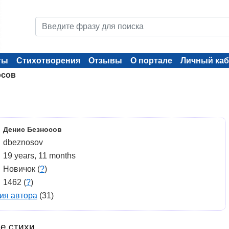
ты
Стихотворения
Отзывы
О портале
Личный каб
осов
Денис Безносов
dbeznosov
19 years, 11 months
Новичок (
?
)
1462 (
?
)
ия автора
(31)
е стихи