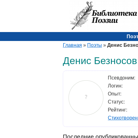
Поэ
Главная
»
Поэты
»
Денис Безн
Денис Безносов
Псевдоним:
Логин:
Опыт:
Статус:
Рейтинг:
Стихотворен
Последние опубликованны