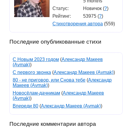
5 months
Статус:
Новичок (
?
)
Рейтинг:
53975 (
?
)
Стихотворения автора
(559)
Последние опубликованные стихи
С Новым 2023 годом
(
Александр Макеев
(Avmak)
)
С первого звонка
(
Александр Макеев (Avmak)
)
80 - не приговор, или Снова тебе
(
Александр
Макеев (Avmak)
)
Новосёлам-дачникам
(
Александр Макеев
(Avmak)
)
Впереди 80
(
Александр Макеев (Avmak)
)
Последние комментарии автора