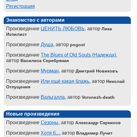
Регистрация
Знакомство с авторами
Произведение
ЦЕНИТЬ ЛЮБОВЬ
, автор
Лика
Испилист
Произведение
Душа
, автор
pogost
Произведение
The Blues of Old Souls (Надежда)
,
автор
Василиса Серебряная
Произведение
Мурман
, автор
Дмитрий Новиковъ
Произведение
Или ещё какая блажь
, автор
Николай
Отпущения
Произведение
Вальгалла
, автор
Voronezh-death
Новые произведения
Произведение
Сезоны
, автор
Александр Саркисов
Произведение
Хотя б...
, автор
Владимир Лучит